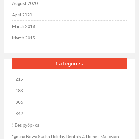
August 2020
April 2020
March 2018
March 2015
Categories
– 215
– 483
– 806
– 842
! Без рубрики
"gmina Nowa Sucha Holiday Rentals & Homes Masovian