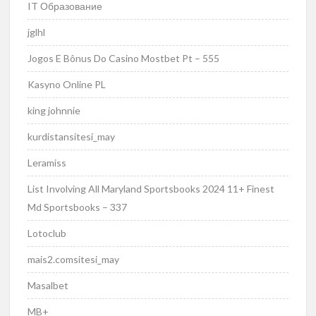
IT Образование
jglhl
Jogos E Bônus Do Casino Mostbet Pt – 555
Kasyno Online PL
king johnnie
kurdistansitesi_may
Leramiss
List Involving All Maryland Sportsbooks 2024 11+ Finest
Md Sportsbooks – 337
Lotoclub
mais2.comsitesi_may
Masalbet
MB+