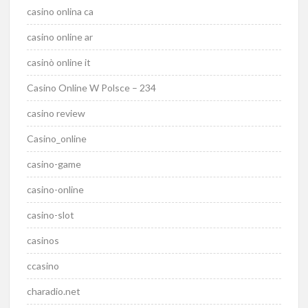
casino onlina ca
casino online ar
casinò online it
Casino Online W Polsce – 234
casino review
Casino_online
casino-game
casino-online
casino-slot
casinos
ccasino
charadio.net