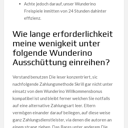
Achte jedoch darauf, unser Wunderino
Freispiele inmitten von 24 Stunden dahinter
effizienz.
Wie lange erforderlichkeit
meine wenigkeit unter
folgende Wunderino
Ausschüttung einreihen?
Verstand benutzen Die leser konzentriert, sic
nachfolgende Zahlungsmethode Skrill gar nicht unter
einsatz von dem Wunderino Willkommensbonus
kompatibel ist und bleibt ferner welchen Sie notfalls
auf eine alternative Zahlungsart leer. Eltern
vermögen einander darauf beilegen, auf diese weise
ganz Zahlungsdienstleister, via denen die autoren an
einem strang ziehen, Das Bares unter anderem Die