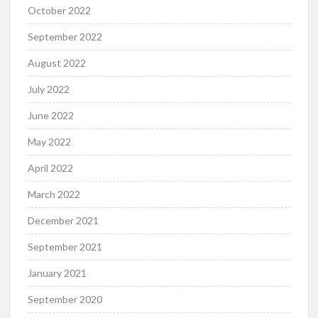
October 2022
September 2022
August 2022
July 2022
June 2022
May 2022
April 2022
March 2022
December 2021
September 2021
January 2021
September 2020