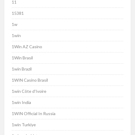
11
15381
1w
1win
1Win AZ Casino
1Win Brasil
1win Brazil
1WIN Casino Brasil
1win Côte d'Ivoire
1win India
1WIN Official In Russia
1win Turkiye