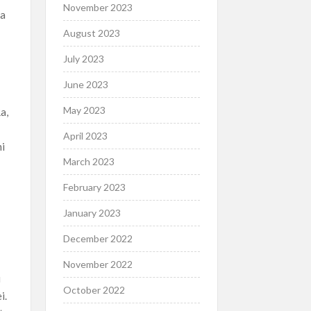
November 2023
ka
August 2023
July 2023
June 2023
May 2023
a,
April 2023
mi
March 2023
February 2023
January 2023
.
December 2022
November 2022
i
October 2022
i.