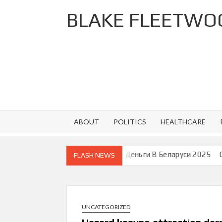
Skip
BLAKE FLEETWO
to
content
ABOUT
POLITICS
HEALTHCARE
азино Для Игры На Деньги В Беларуси 2025
Обзор популярных
FLASH NEWS
UNCATEGORIZED