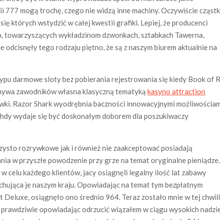
ii 777 mogą trochę, czego nie widzą inne machiny. Oczywiście cząst
ię których wstydzić w całej kwestii grafiki. Lepiej, że producenci
h, towarzyszących wykładzinom dzwonkach, sztabkach Tawerna,
 odcisnęły tego rodzaju piętno, że są z naszym biurem aktualnie na
typu darmowe sloty bez pobierania rejestrowania się kiedy Book of R
ednywa zawodników własna klasyczną tematyką
kasyno attraction
wki. Razor Shark wyodrębnia baczności innowacyjnymi możliwościa
a, hdy wydaje się być doskonałym doborem dla poszukiwaczy
ysto rozrywkowe jak i również nie zaakceptować posiadają
nia w przyszłe powodzenie przy grze na temat oryginalne pieniądze
w celu każdego klientów, jacy osiągnęli legalny ilość lat zabawy
chująca je naszym kraju. Opowiadając na temat tym bezpłatnym
 Deluxe, osiągnęło ono średnio 964. Teraz zostało mnie w tej chwil
i prawdziwie opowiadając odrzucić wiązałem w ciągu wysokich nadzie