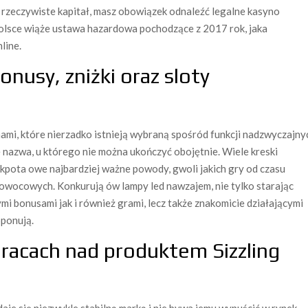
rzeczywiste kapitał, masz obowiązek odnaleźć legalne kasyno
olsce wiąże ustawa hazardowa pochodzące z 2017 rok, jaka
line.
onusy, zniżki oraz sloty
i, które nierzadko istnieją wybraną spośród funkcji nadzwyczajny
nazwa, u którego nie można ukończyć obojętnie. Wiele kreski
ackpota owe najbardziej ważne powody, gwoli jakich gry od czasu
wocowych. Konkurują ów lampy led nawzajem, nie tylko starając
mi bonusami jak i również grami, lecz także znakomicie działającymi
oponują.
acach nad produktem Sizzling