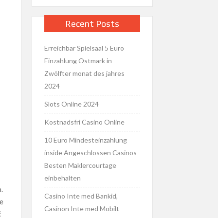
Recent Posts
Erreichbar Spielsaal 5 Euro
Einzahlung Ostmark in
Zwölfter monat des jahres
2024
Slots Online 2024
Kostnadsfri Casino Online
10 Euro Mindesteinzahlung
inside Angeschlossen Casinos
Besten Maklercourtage
einbehalten
.
Casino Inte med Bankid,
ie
Casinon Inte med Mobilt
ć