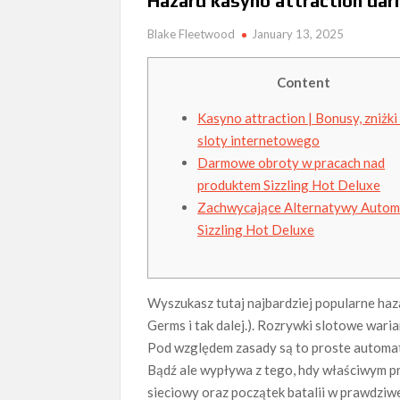
Hazard kasyno attraction dar
Blake Fleetwood
January 13, 2025
Content
Kasyno attraction | Bonusy, zniżki
sloty internetowego
Darmowe obroty w pracach nad
produktem Sizzling Hot Deluxe
Zachwycające Alternatywy Autom
Sizzling Hot Deluxe
Wyszukasz tutaj najbardziej popularne haz
Germs i tak dalej.). Rozrywki slotowe war
Pod względem zasady są to proste automa
Bądź ale wypływa z tego, hdy właściwym pr
sieciowy oraz początek batalii w prawdziw