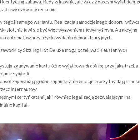
identyczną zabawa, kiedy w kasynie, ale wraz z naszym wyjątkiem, ż
ia zabawy używamy rzekome.
oty tegoż samego wariantu. Realizacja samodzielnego doboru, wówcz
ki slot, nie jawi się być więc wyzwaniem niewymyślnym. Atrakcyjną
nnych automatów przy użyciu wydaniu demonstracyjnych.
, zawodnicy Sizzling Hot Deluxe mogą oczekiwać nieustannych
stują zgadywanie kart, różne wyjątkową drabinkę, przy jaką trzeba
nianie symboli.
onsol zapewniają godne zapamiętania emocje, a przy tay dają szans
rzecz internautów.
dnymi certyfikatami jak i również legalizacją zezwalającymi na
nalne kapitał.