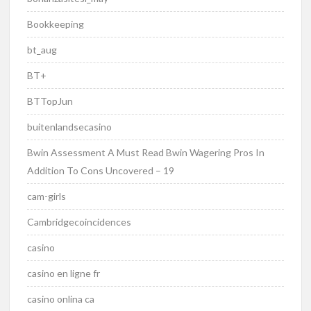
Bookkeeping
bt_aug
BT+
BTTopJun
buitenlandsecasino
Bwin Assessment A Must Read Bwin Wagering Pros In
Addition To Cons Uncovered – 19
cam-girls
Cambridgecoincidences
casino
casino en ligne fr
casino onlina ca