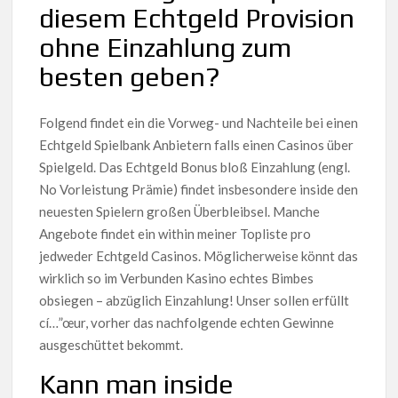
diesem Echtgeld Provision
ohne Einzahlung zum
besten geben?
Folgend findet ein die Vorweg- und Nachteile bei einen
Echtgeld Spielbank Anbietern falls einen Casinos über
Spielgeld. Das Echtgeld Bonus bloß Einzahlung (engl.
No Vorleistung Prämie) findet insbesondere inside den
neuesten Spielern großen Überbleibsel. Manche
Angebote findet ein within meiner Topliste pro
jedweder Echtgeld Casinos. Möglicherweise könnt das
wirklich so im Verbunden Kasino echtes Bimbes
obsiegen – abzüglich Einzahlung! Unser sollen erfüllt
cí…”œur, vorher das nachfolgende echten Gewinne
ausgeschüttet bekommt.
Kann man inside