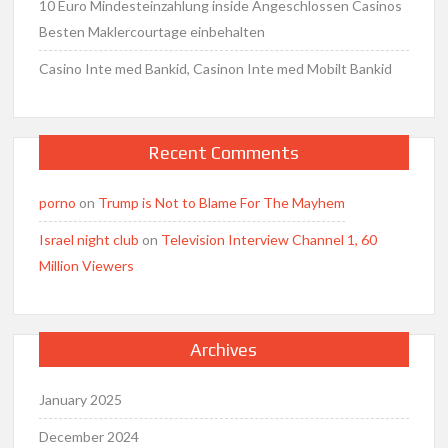
10 Euro Mindesteinzahlung inside Angeschlossen Casinos
Besten Maklercourtage einbehalten
Casino Inte med Bankid, Casinon Inte med Mobilt Bankid
Recent Comments
porno
on
Trump is Not to Blame For The Mayhem
Israel night club
on
Television Interview Channel 1, 60
Million Viewers
Archives
January 2025
December 2024