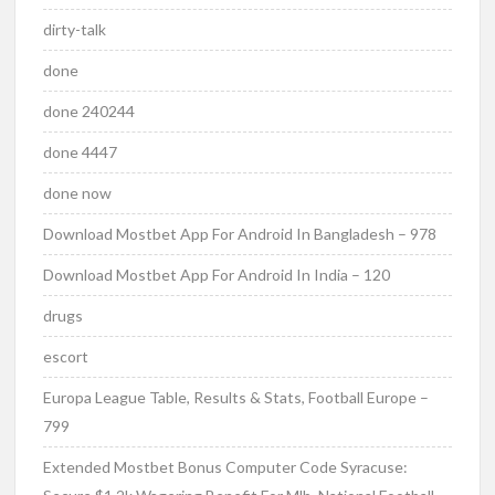
dirty-talk
done
done 240244
done 4447
done now
Download Mostbet App For Android In Bangladesh – 978
Download Mostbet App For Android In India – 120
drugs
escort
Europa League Table, Results & Stats, Football Europe –
799
Extended Mostbet Bonus Computer Code Syracuse: