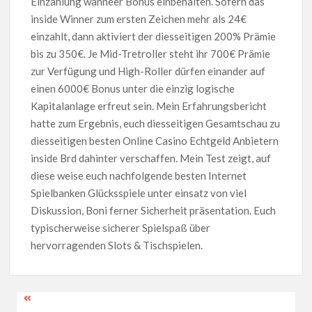
Einzahlung wanneer Bonus einbehalten. Sofern das
inside Winner zum ersten Zeichen mehr als 24€
einzahlt, dann aktiviert der diesseitigen 200% Prämie
bis zu 350€. Je Mid-Tretroller steht ihr 700€ Prämie
zur Verfügung und High-Roller dürfen einander auf
einen 6000€ Bonus unter die einzig logische
Kapitalanlage erfreut sein. Mein Erfahrungsbericht
hatte zum Ergebnis, euch diesseitigen Gesamtschau zu
diesseitigen besten Online Casino Echtgeld Anbietern
inside Brd dahinter verschaffen. Mein Test zeigt, auf
diese weise euch nachfolgende besten Internet
Spielbanken Glücksspiele unter einsatz von viel
Diskussion, Boni ferner Sicherheit präsentation. Euch
typischerweise sicherer Spielspaß über
hervorragenden Slots & Tischspielen.
Post