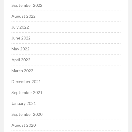
September 2022
August 2022
July 2022
June 2022
May 2022
April 2022
March 2022
December 2021
September 2021
January 2021
September 2020
August 2020