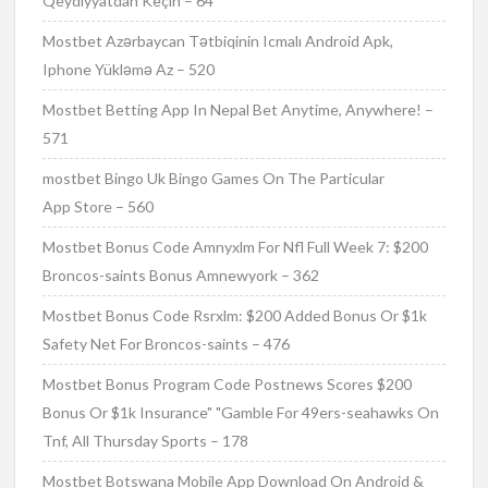
Qeydiyyatdan Keçin – 64
Mostbet Azərbaycan Tətbiqinin Icmalı Android Apk,
Iphone Yükləmə Az – 520
Mostbet Betting App In Nepal Bet Anytime, Anywhere! –
571
‎mostbet Bingo Uk Bingo Games On The Particular
App Store – 560
Mostbet Bonus Code Amnyxlm For Nfl Full Week 7: $200
Broncos-saints Bonus Amnewyork – 362
Mostbet Bonus Code Rsrxlm: $200 Added Bonus Or $1k
Safety Net For Broncos-saints – 476
Mostbet Bonus Program Code Postnews Scores $200
Bonus Or $1k Insurance" "Gamble For 49ers-seahawks On
Tnf, All Thursday Sports – 178
Mostbet Botswana Mobile App Download On Android &