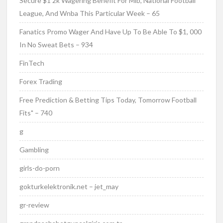
Secure $1 2k Wagering Benefit For Mlb, National Football
League, And Wnba This Particular Week – 65
Fanatics Promo Wager And Have Up To Be Able To $1, 000
In No Sweat Bets – 934
FinTech
Forex Trading
Free Prediction & Betting Tips Today, Tomorrow Football
Fits" – 740
g
Gambling
girls-do-porn
gokturkelektronik.net – jet_may
gr-review