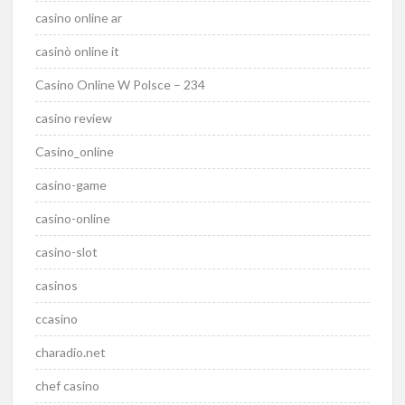
casino online ar
casinò online it
Casino Online W Polsce – 234
casino review
Casino_online
casino-game
casino-online
casino-slot
casinos
ccasino
charadio.net
chef casino