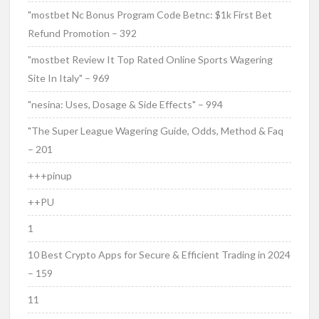
"mostbet Nc Bonus Program Code Betnc: $1k First Bet
Refund Promotion – 392
"mostbet Review It Top Rated Online Sports Wagering
Site In Italy" – 969
"nesina: Uses, Dosage & Side Effects" – 994
"The Super League Wagering Guide, Odds, Method & Faq
– 201
+++pinup
++PU
1
10 Best Crypto Apps for Secure & Efficient Trading in 2024
– 159
11