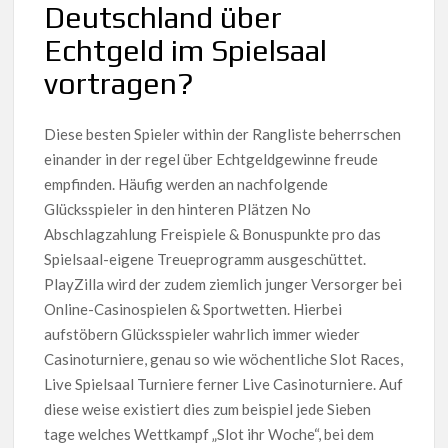
Deutschland über
Echtgeld im Spielsaal
vortragen?
Diese besten Spieler within der Rangliste beherrschen
einander in der regel über Echtgeldgewinne freude
empfinden. Häufig werden an nachfolgende
Glücksspieler in den hinteren Plätzen No
Abschlagzahlung Freispiele & Bonuspunkte pro das
Spielsaal-eigene Treueprogramm ausgeschüttet.
PlayZilla wird der zudem ziemlich junger Versorger bei
Online-Casinospielen & Sportwetten. Hierbei
aufstöbern Glücksspieler wahrlich immer wieder
Casinoturniere, genau so wie wöchentliche Slot Races,
Live Spielsaal Turniere ferner Live Casinoturniere. Auf
diese weise existiert dies zum beispiel jede Sieben
tage welches Wettkampf „Slot ihr Woche“, bei dem