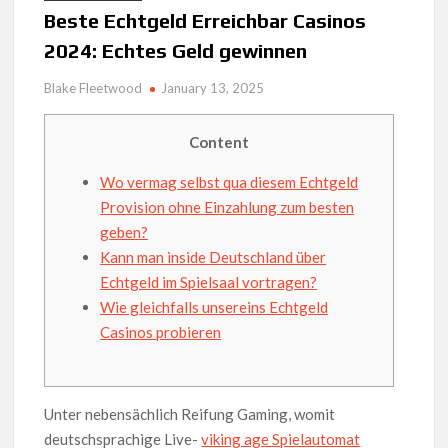
Beste Echtgeld Erreichbar Casinos
2024: Echtes Geld gewinnen
Blake Fleetwood
January 13, 2025
Content
Wo vermag selbst qua diesem Echtgeld
Provision ohne Einzahlung zum besten
geben?
Kann man inside Deutschland über
Echtgeld im Spielsaal vortragen?
Wie gleichfalls unsereins Echtgeld
Casinos probieren
Unter nebensächlich Reifung Gaming, womit
deutschsprachige Live-
viking age Spielautomat