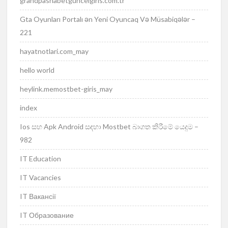
grandpashabetguncelgiris.com.tr
Gta Oyunları Portalı ən Yeni Oyuncaq Və Müsabiqələr –
221
hayatnotlari.com_may
hello world
heylink.memostbet-giris_may
index
Ios සහ Apk Android සඳහා Mostbet බාගත කිරීමේ යෙදුම –
982
IT Education
IT Vacancies
IT Вакансії
IT Образование