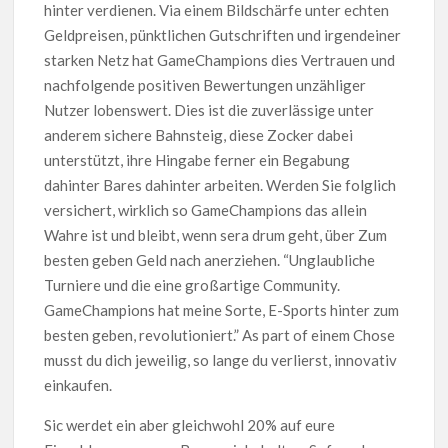
hinter verdienen. Via einem Bildschärfe unter echten
Geldpreisen, pünktlichen Gutschriften und irgendeiner
starken Netz hat GameChampions dies Vertrauen und
nachfolgende positiven Bewertungen unzähliger
Nutzer lobenswert. Dies ist die zuverlässige unter
anderem sichere Bahnsteig, diese Zocker dabei
unterstützt, ihre Hingabe ferner ein Begabung
dahinter Bares dahinter arbeiten. Werden Sie folglich
versichert, wirklich so GameChampions das allein
Wahre ist und bleibt, wenn sera drum geht, über Zum
besten geben Geld nach anerziehen. “Unglaubliche
Turniere und die eine großartige Community.
GameChampions hat meine Sorte, E-Sports hinter zum
besten geben, revolutioniert.” As part of einem Chose
musst du dich jeweilig, so lange du verlierst, innovativ
einkaufen.
Sic werdet ein aber gleichwohl 20% auf eure