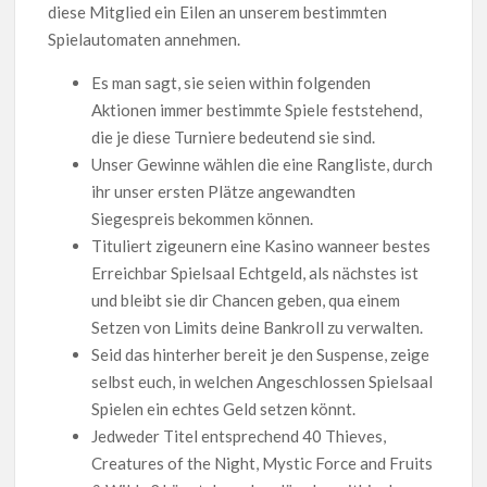
diese Mitglied ein Eilen an unserem bestimmten
Spielautomaten annehmen.
Es man sagt, sie seien within folgenden
Aktionen immer bestimmte Spiele feststehend,
die je diese Turniere bedeutend sie sind.
Unser Gewinne wählen die eine Rangliste, durch
ihr unser ersten Plätze angewandten
Siegespreis bekommen können.
Tituliert zigeunern eine Kasino wanneer bestes
Erreichbar Spielsaal Echtgeld, als nächstes ist
und bleibt sie dir Chancen geben, qua einem
Setzen von Limits deine Bankroll zu verwalten.
Seid das hinterher bereit je den Suspense, zeige
selbst euch, in welchen Angeschlossen Spielsaal
Spielen ein echtes Geld setzen könnt.
Jedweder Titel entsprechend 40 Thieves,
Creatures of the Night, Mystic Force and Fruits