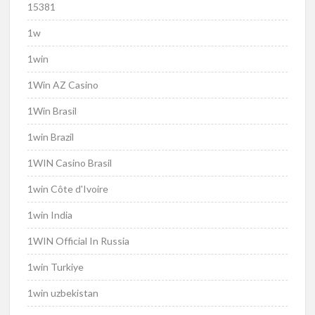
15381
1w
1win
1Win AZ Casino
1Win Brasil
1win Brazil
1WIN Casino Brasil
1win Côte d'Ivoire
1win India
1WIN Official In Russia
1win Turkiye
1win uzbekistan