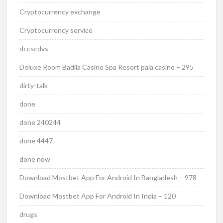
Cryptocurrency exchange
Cryptocurrency service
dccscdvs
Deluxe Room Badila Casino Spa Resort pala casino – 295
dirty-talk
done
done 240244
done 4447
done now
Download Mostbet App For Android In Bangladesh – 978
Download Mostbet App For Android In India – 120
drugs