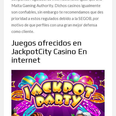
Malta Gaming Authority. Dichos casinos igualmente
son confiables, sin embargo te recomendamos que des
prioridad a estos regulados debido a la SEGOB, por
motivo de que perfiles con una gran mejor defensa
como cliente.
Juegos ofrecidos en
JackpotCity Casino En
internet