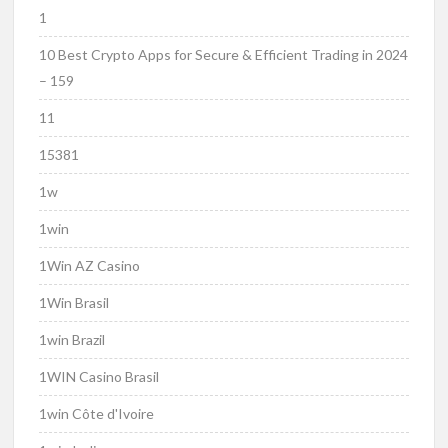
1
10 Best Crypto Apps for Secure & Efficient Trading in 2024
– 159
11
15381
1w
1win
1Win AZ Casino
1Win Brasil
1win Brazil
1WIN Casino Brasil
1win Côte d'Ivoire