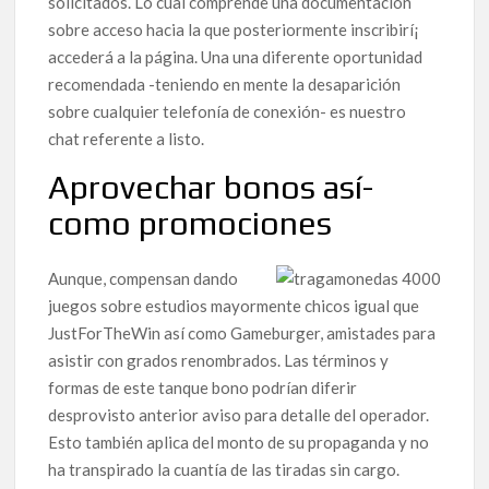
solicitados. Lo cual comprende una documentación
sobre acceso hacia la que posteriormente inscribirí¡
accederá a la página. Una una diferente oportunidad
recomendada -teniendo en mente la desaparición
sobre cualquier telefonía de conexión- es nuestro
chat referente a listo.
Aprovechar bonos así­
como promociones
Aunque, compensan dando
juegos sobre estudios mayormente chicos igual que
JustForTheWin así­ como Gameburger, amistades para
asistir con grados renombrados. Las términos y
formas de este tanque bono podrían diferir
desprovisto anterior aviso para detalle del operador.
Esto también aplica del monto de su propaganda y no
ha transpirado la cuantía de las tiradas sin cargo.