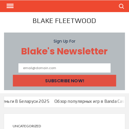
Skip
Search
to
content
BLAKE FLEETWOOD
Sign Up For
Blake's Newsletter
аруси 2025
Обзор популярных игр в Banda Casino: Зеркало Банд
UNCATEGORIZED