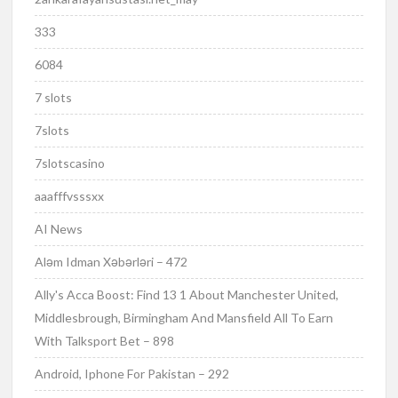
333
6084
7 slots
7slots
7slotscasino
aaafffvsssxx
AI News
Aləm Idman Xəbərləri – 472
Ally's Acca Boost: Find 13 1 About Manchester United,
Middlesbrough, Birmingham And Mansfield All To Earn
With Talksport Bet – 898
Android, Iphone For Pakistan – 292