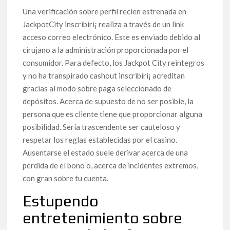
Una verificación sobre perfil recien estrenada en
JackpotCity inscribirí¡ realiza a través de un link
acceso correo electrónico. Este es enviado debido al
cirujano a la administración proporcionada por el
consumidor. Para defecto, los Jackpot City reintegros
y no ha transpirado cashout inscribirí¡ acreditan
gracias al modo sobre paga seleccionado de
depósitos. Acerca de supuesto de no ser posible, la
persona que es cliente tiene que proporcionar alguna
posibilidad. Serí­a trascendente ser cauteloso y
respetar los reglas establecidas por el casino.
Ausentarse el estado suele derivar acerca de una
pérdida de el bono o, acerca de incidentes extremos,
con gran sobre tu cuenta.
Estupendo
entretenimiento sobre