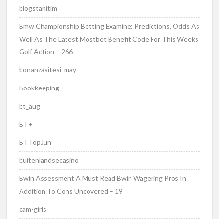
blogstanitim
Bmw Championship Betting Examine: Predictions, Odds As
Well As The Latest Mostbet Benefit Code For This Weeks
Golf Action – 266
bonanzasitesi_may
Bookkeeping
bt_aug
BT+
BTTopJun
buitenlandsecasino
Bwin Assessment A Must Read Bwin Wagering Pros In
Addition To Cons Uncovered – 19
cam-girls