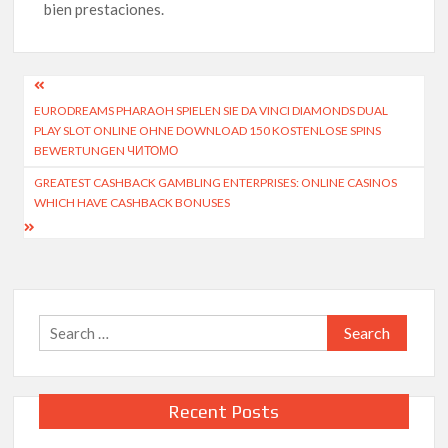
bien prestaciones.
Post
EURODREAMS PHARAOH SPIELEN SIE DA VINCI DIAMONDS DUAL
navigation
PLAY SLOT ONLINE OHNE DOWNLOAD 150 KOSTENLOSE SPINS
BEWERTUNGEN ЧИТОМО
GREATEST CASHBACK GAMBLING ENTERPRISES: ONLINE CASINOS
WHICH HAVE CASHBACK BONUSES
Search
for:
Recent Posts