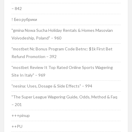
– 842
! Без рубрики
"gmina Nowa Sucha Holiday Rentals & Homes Masovian
Voivodeship, Poland" – 960
"mostbet Nc Bonus Program Code Betnc: $1k First Bet
Refund Promotion – 392
"mostbet Review It Top Rated Online Sports Wagering
Site In Italy" – 969
"nesina: Uses, Dosage & Side Effects" – 994
"The Super League Wagering Guide, Odds, Method & Faq
– 201
+++pinup
++PU