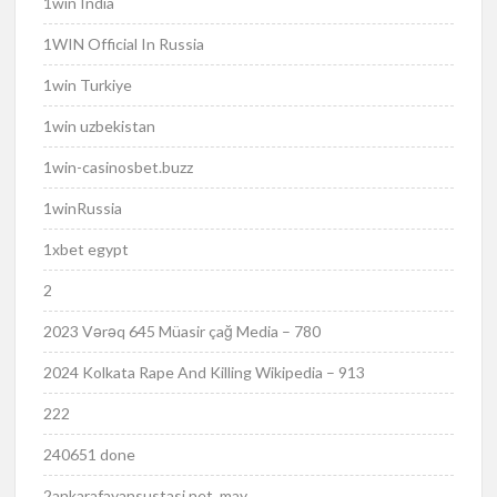
1win India
1WIN Official In Russia
1win Turkiye
1win uzbekistan
1win-casinosbet.buzz
1winRussia
1xbet egypt
2
2023 Vərəq 645 Müasir çağ Media – 780
2024 Kolkata Rape And Killing Wikipedia – 913
222
240651 done
2ankarafayansustasi.net_may