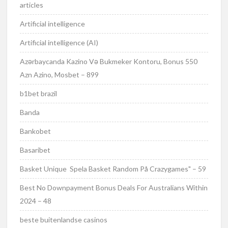
articles
Artificial intelligence
Artificial intelligence (AI)
Azərbaycanda Kazino Və Bukmeker Kontoru, Bonus 550
Azn Azino, Mosbet – 899
b1bet brazil
Banda
Bankobet
Basaribet
Basket Unique ️ Spela Basket Random På Crazygames" – 59
Best No Downpayment Bonus Deals For Australians Within
2024 – 48
beste buitenlandse casinos