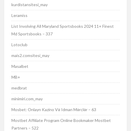
kurdistansitesi_may
Leramiss
List Involving All Maryland Sportsbooks 2024 11+ Finest
Md Sportsbooks – 337
Lotoclub
mais2.comsitesi_may
Masalbet
MB+
medbrat
minimiri.com_may
Mosbet: Onlayn Kazino Və Idman Mərclər – 63
Mostbet Affiliate Program Online Bookmaker Mostbet
Partners – 522