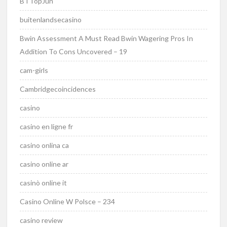
BTTopJun
buitenlandsecasino
Bwin Assessment A Must Read Bwin Wagering Pros In
Addition To Cons Uncovered – 19
cam-girls
Cambridgecoincidences
casino
casino en ligne fr
casino onlina ca
casino online ar
casinò online it
Casino Online W Polsce – 234
casino review