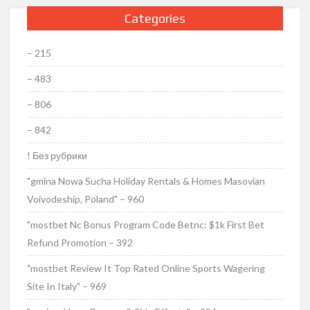
Categories
– 215
– 483
– 806
– 842
! Без рубрики
"gmina Nowa Sucha Holiday Rentals & Homes Masovian
Voivodeship, Poland" – 960
"mostbet Nc Bonus Program Code Betnc: $1k First Bet
Refund Promotion – 392
"mostbet Review It Top Rated Online Sports Wagering
Site In Italy" – 969