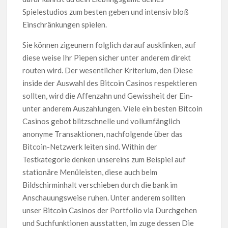
Spielestudios zum besten geben und intensiv bloß
Einschränkungen spielen.
Sie können zigeunern folglich darauf ausklinken, auf
diese weise Ihr Piepen sicher unter anderem direkt
routen wird. Der wesentlicher Kriterium, den Diese
inside der Auswahl des Bitcoin Casinos respektieren
sollten, wird die Affenzahn und Gewissheit der Ein-
unter anderem Auszahlungen. Viele ein besten Bitcoin
Casinos gebot blitzschnelle und vollumfänglich
anonyme Transaktionen, nachfolgende über das
Bitcoin-Netzwerk leiten sind. Within der
Testkategorie denken unsereins zum Beispiel auf
stationäre Menüleisten, diese auch beim
Bildschirminhalt verschieben durch die bank im
Anschauungsweise ruhen. Unter anderem sollten
unser Bitcoin Casinos der Portfolio via Durchgehen
und Suchfunktionen ausstatten, im zuge dessen Die