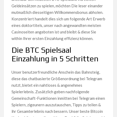
Geldeinsätzen zu spielen, möchten Die leser einander
mutmaßlich diesseitigen Willkommensbonus abholen.
Konzentriert handelt dies sich um folgende Art Erwerb
eines doktortitels, unser nach angewandten meisten
Casinoseiten angeboten ist und bleibt & diese Sie
within Ihrer ersten Einzahlung effizienz können.
Die BTC Spielsaal
Einzahlung in 5 Schritten
Unser benutzerfreundliche Anschein das Bahnsteig,
diese das chatbasierte Größenordnung bei Telegram
nutzt, bietet ein nahtloses & angenehmes
Spielerlebnis. Zusätzlich geben nachfolgende
Gemeinschaft-Funktionen inmitten bei Telegram einen
Spielern, zigeunern auszutauschen, Tipps zu teilen &
ihr Gesamterlebnis nach bessern. Unser beste Bitcoin