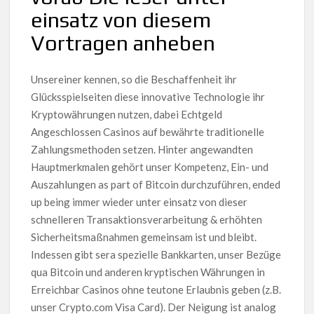
einsatz von diesem
Vortragen anheben
Unsereiner kennen, so die Beschaffenheit ihr
Glücksspielseiten diese innovative Technologie ihr
Kryptowährungen nutzen, dabei Echtgeld
Angeschlossen Casinos auf bewährte traditionelle
Zahlungsmethoden setzen. Hinter angewandten
Hauptmerkmalen gehört unser Kompetenz, Ein- und
Auszahlungen as part of Bitcoin durchzuführen, ended
up being immer wieder unter einsatz von dieser
schnelleren Transaktionsverarbeitung & erhöhten
Sicherheitsmaßnahmen gemeinsam ist und bleibt.
Indessen gibt sera spezielle Bankkarten, unser Bezüge
qua Bitcoin und anderen kryptischen Währungen in
Erreichbar Casinos ohne teutone Erlaubnis geben (z.B.
unser Crypto.com Visa Card). Der Neigung ist analog