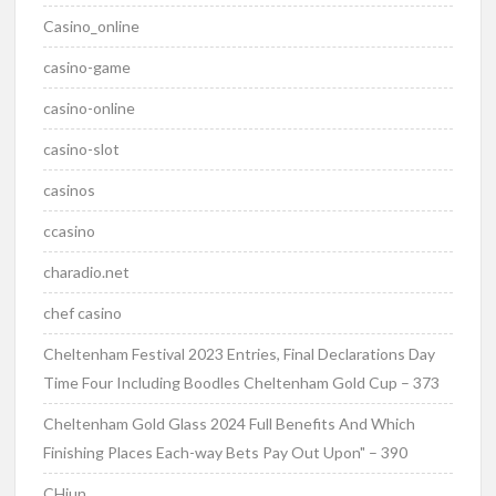
Casino_online
casino-game
casino-online
casino-slot
casinos
ccasino
charadio.net
chef casino
Cheltenham Festival 2023 Entries, Final Declarations Day
Time Four Including Boodles Cheltenham Gold Cup – 373
Cheltenham Gold Glass 2024 Full Benefits And Which
Finishing Places Each-way Bets Pay Out Upon" – 390
CHjun