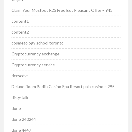
Claim Your Mostbet R25 Free Bet Pleasant Offer – 943
content1
content2
cosmetology school toronto
Cryptocurrency exchange
Cryptocurrency service
dccscdvs
Deluxe Room Badila Casino Spa Resort pala casino – 295
dirty-talk
done
done 240244
done 4447