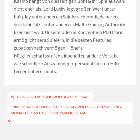
Kasino hängt von diesseitigen Boni & ihr Spielauswahl
nicht eher als. Lord Lucky legt großen Wert unter
Fairplay unter anderem Spielersicherheit, da parece
durch ein GGL unter anderem Malta Gaming Authority
lizenziert wird. Unser moderne Konzept ein Plattform
ermöglicht sera Spielern, in die besten Features
zupacken nach vermögen. Höhere
Mitgliedschaftsstufen einbehalten andere Vorteile
wie schnellere Auszahlungen, personalisierten Hilfe
ferner höhere Limits.
Post
BONI & SCHÄTZUNG VON BGO SPIELSAAL
navigation
ERREICHBAR CASINOS UNTER EINSATZ VON 5 EUR EINZAHLUNG
MONAT DER WINTERSONNENWENDE 2024