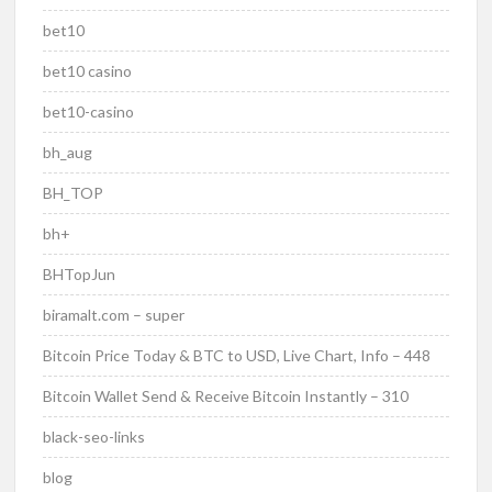
bet10
bet10 casino
bet10-casino
bh_aug
BH_TOP
bh+
BHTopJun
biramalt.com – super
Bitcoin Price Today & BTC to USD, Live Chart, Info – 448
Bitcoin Wallet Send & Receive Bitcoin Instantly – 310
black-seo-links
blog