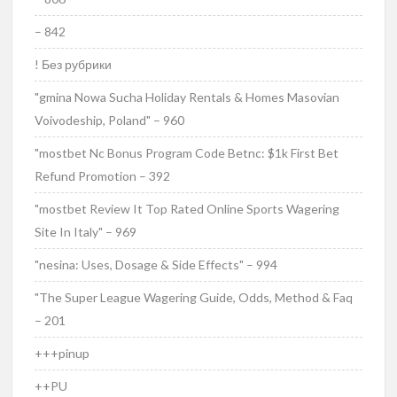
– 842
! Без рубрики
"gmina Nowa Sucha Holiday Rentals & Homes Masovian
Voivodeship, Poland" – 960
"mostbet Nc Bonus Program Code Betnc: $1k First Bet
Refund Promotion – 392
"mostbet Review It Top Rated Online Sports Wagering
Site In Italy" – 969
"nesina: Uses, Dosage & Side Effects" – 994
"The Super League Wagering Guide, Odds, Method & Faq
– 201
+++pinup
++PU