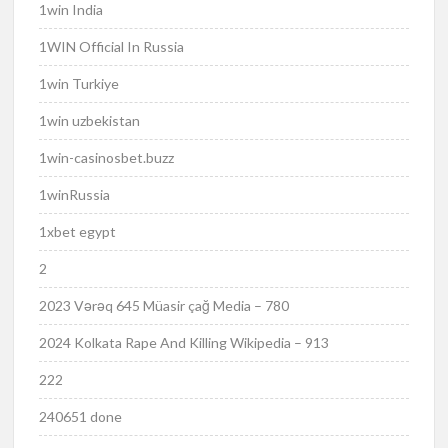
1win India
1WIN Official In Russia
1win Turkiye
1win uzbekistan
1win-casinosbet.buzz
1winRussia
1xbet egypt
2
2023 Vərəq 645 Müasir çağ Media – 780
2024 Kolkata Rape And Killing Wikipedia – 913
222
240651 done