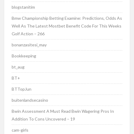
blogstanitim
Bmw Championship Betting Examine: Predictions, Odds As
Well As The Latest Mostbet Benefit Code For This Weeks
Golf Action – 266
bonanzasitesi_may
Bookkeeping
bt_aug
BT+
BTTopJun
buitenlandsecasino
Bwin Assessment A Must Read Bwin Wagering Pros In
Addition To Cons Uncovered – 19
cam-girls