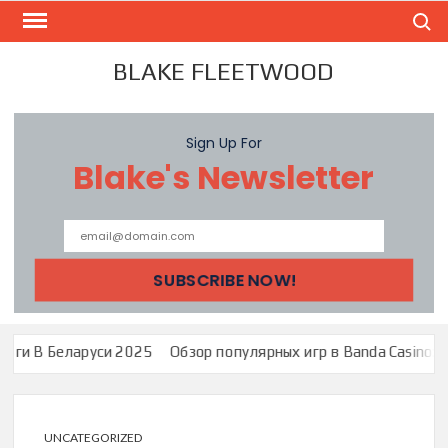
Skip
Search
to
content
BLAKE FLEETWOOD
Sign Up For
Blake's Newsletter
си 2025
Обзор популярных игр в Banda Casino: Зеркало Банда 
UNCATEGORIZED