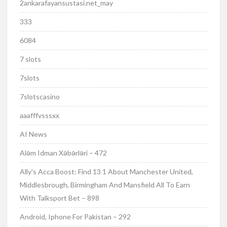
2ankarafayansustasi.net_may
333
6084
7 slots
7slots
7slotscasino
aaafffvsssxx
AI News
Aləm Idman Xəbərləri – 472
Ally's Acca Boost: Find 13 1 About Manchester United,
Middlesbrough, Birmingham And Mansfield All To Earn
With Talksport Bet – 898
Android, Iphone For Pakistan – 292