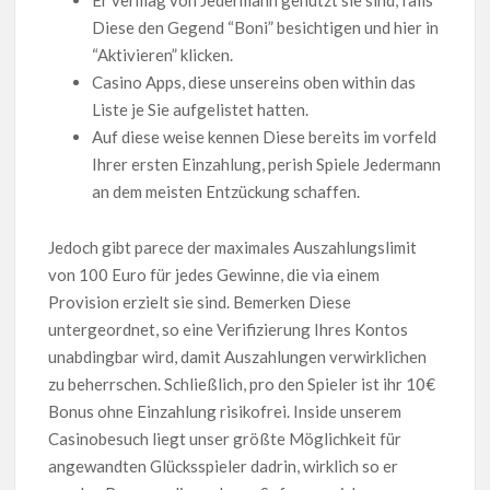
Diese den Gegend “Boni” besichtigen und hier in
“Aktivieren” klicken.
Casino Apps, diese unsereins oben within das
Liste je Sie aufgelistet hatten.
Auf diese weise kennen Diese bereits im vorfeld
Ihrer ersten Einzahlung, perish Spiele Jedermann
an dem meisten Entzückung schaffen.
Jedoch gibt parece der maximales Auszahlungslimit
von 100 Euro für jedes Gewinne, die via einem
Provision erzielt sie sind. Bemerken Diese
untergeordnet, so eine Verifizierung Ihres Kontos
unabdingbar wird, damit Auszahlungen verwirklichen
zu beherrschen. Schließlich, pro den Spieler ist ihr 10€
Bonus ohne Einzahlung risikofrei. Inside unserem
Casinobesuch liegt unser größte Möglichkeit für
angewandten Glücksspieler dadrin, wirklich so er