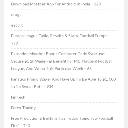
Download Mostbet App For Android In India – 120
drugs
escort
Europa League Table, Results & Stats, Football Europe –
799
Extended Mostbet Bonus Computer Code Syracuse:
Secure $1 2k Wagering Benefit For Mlb, National Football
League, And Wnba This Particular Week – 65
Fanatics Promo Wager And Have Up To Be Able To $1, 000
In No Sweat Bets – 934
FinTech
Forex Trading
Free Prediction & Betting Tips Today, Tomorrow Football
Fits" – 740