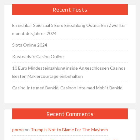
Recent Posts
Erreichbar Spielsaal 5 Euro Einzahlung Ostmark in Zwölfter
monat des jahres 2024
Slots Online 2024
Kostnadsfri Casino Online
10 Euro Mindesteinzahlung inside Angeschlossen Casinos
Besten Maklercourtage einbehalten
Casino Inte med Bankid, Casinon Inte med Mobilt Bankid
Recent Comments
porno
on
Trump is Not to Blame For The Mayhem