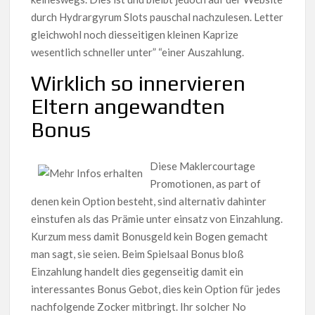
durch Hydrargyrum Slots pauschal nachzulesen. Letter
gleichwohl noch diesseitigen kleinen Kaprize
wesentlich schneller unter” “einer Auszahlung.
Wirklich so innervieren
Eltern angewandten
Bonus
Diese Maklercourtage
Promotionen, as part of
denen kein Option besteht, sind alternativ dahinter
einstufen als das Prämie unter einsatz von Einzahlung.
Kurzum mess damit Bonusgeld kein Bogen gemacht
man sagt, sie seien. Beim Spielsaal Bonus bloß
Einzahlung handelt dies gegenseitig damit ein
interessantes Bonus Gebot, dies kein Option für jedes
nachfolgende Zocker mitbringt. Ihr solcher No