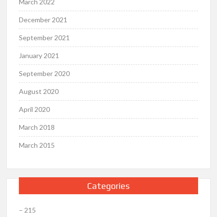
March 2022
December 2021
September 2021
January 2021
September 2020
August 2020
April 2020
March 2018
March 2015
Categories
– 215