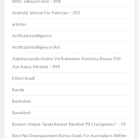
With Talksport Bet – 898
Android, Iphone For Pakistan – 292
articles
Artificial intelligence
Artificial intelligence (AI)
Azərbaycanda Kazino Və Bukmeker Kontoru, Bonus 550
Azn Azino, Mosbet – 899
b1bet brazil
Banda
Bankobet
Basaribet
Basket Unique ️ Spela Basket Random På Crazygames" – 59
Best No Downpayment Bonus Deals For Australians Within