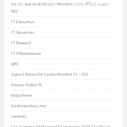
Ios සහ Apk Android සඳහා Mostbet බාගත කිරීමේ යෙදුම –
982
IT Education
IT Vacancies
IT Вакансії
IT Образование
jglhl
Jogos E Bônus Do Casino Mostbet Pt – 555
Kasyno Online PL
king johnnie
kurdistansitesi_may
Leramiss
List Involving All Maryland Sportsbooks 2024 11+ Finest