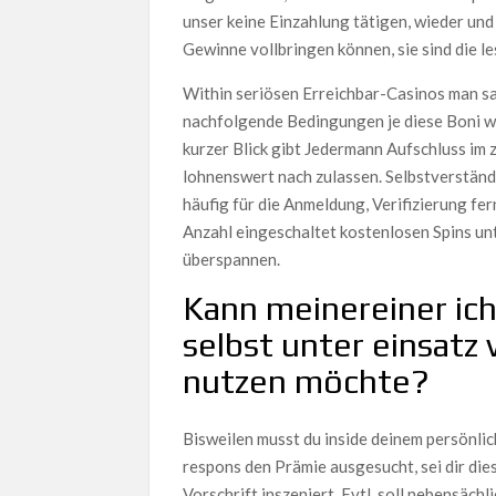
unser keine Einzahlung tätigen, wieder und
Gewinne vollbringen können, sie sind die 
Within seriösen Erreichbar-Casinos man sag
nachfolgende Bedingungen je diese Boni w
kurzer Blick gibt Jedermann Aufschluss im 
lohnenswert nach zulassen. Selbstverständ
häufig für die Anmeldung, Verifizierung fe
Anzahl eingeschaltet kostenlosen Spins u
überspannen.
Kann meinereiner ic
selbst unter einsat
nutzen möchte?
Bisweilen musst du inside deinem persönl
respons den Prämie ausgesucht, sei dir die
Vorschrift inszeniert. Evtl. soll nebensächl