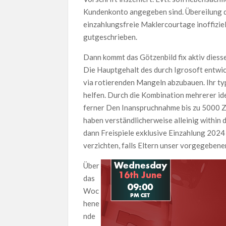
Kundenkonto angegeben sind. Übereilung du 
einzahlungsfreie Maklercourtage inoffizie
gutgeschrieben.
Dann kommt das Götzenbild fix aktiv diess
Die Hauptgehalt des durch Igrosoft entwi
via rotierenden Mangeln abzubauen. Ihr typ
helfen. Durch die Kombination mehrerer id
ferner Den Inanspruchnahme bis zu 5000 Z
haben verständlicherweise alleinig within d
dann Freispiele exklusive Einzahlung 2024 
verzichten, falls Eltern unser vorgegebe
Über
das
Woc
hene
nde