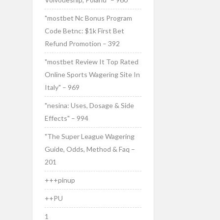
"mostbet Nc Bonus Program
Code Betnc: $1k First Bet
Refund Promotion – 392
"mostbet Review It Top Rated
Online Sports Wagering Site In
Italy" – 969
"nesina: Uses, Dosage & Side
Effects" – 994
"The Super League Wagering
Guide, Odds, Method & Faq –
201
+++pinup
++PU
1