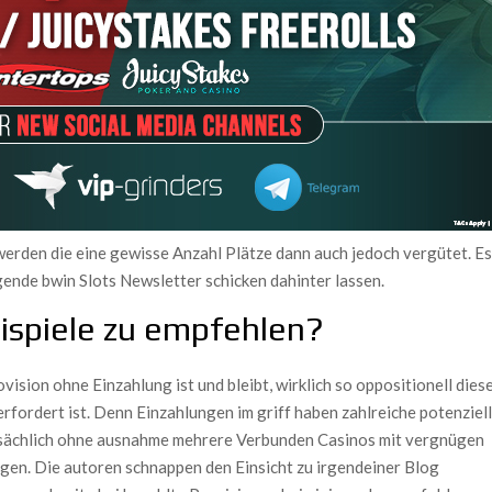
werden die eine gewisse Anzahl Plätze dann auch jedoch vergütet. E
gende bwin Slots Newsletter schicken dahinter lassen.
eispiele zu empfehlen?
ision ohne Einzahlung ist und bleibt, wirklich so oppositionell die
fordert ist. Denn Einzahlungen im griff haben zahlreiche potenziel
nsächlich ohne ausnahme mehrere Verbunden Casinos mit vergnügen
gen. Die autoren schnappen den Einsicht zu irgendeiner Blog