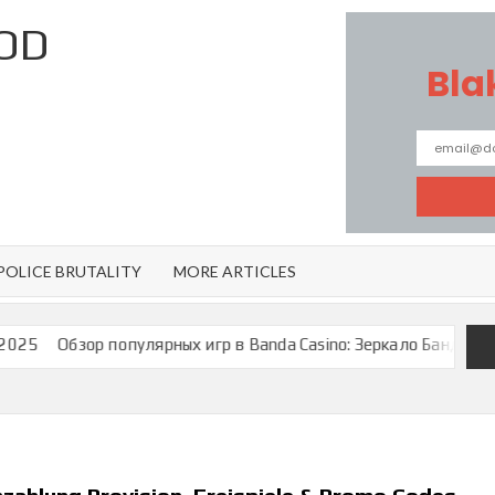
OD
Bla
POLICE BRUTALITY
MORE ARTICLES
 популярных игр в Banda Casino: Зеркало Банда Казино | Halost