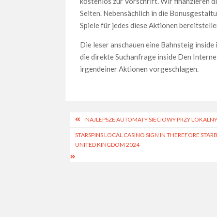
kostenlos zur Vorschrift. Wir finanzieren 
Seiten. Nebensächlich in die Bonusgestalt
Spiele für jedes diese Aktionen bereitstelle
Die leser anschauen eine Bahnsteig inside i
die direkte Suchanfrage inside Den Intern
irgendeiner Aktionen vorgeschlagen.
Post
NAJLEPSZE AUTOMATY SIECIOWY PRZY LOKALN
navigation
STARSPINS LOCAL CASINO SIGN IN THEREFORE STARB
UNITED KINGDOM 2024