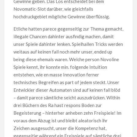
Gewinne geben. Das Los entscheidet bei dem
Novomatic-Slot darüber, wie gleichfalls
hochdruckgebiet mögliche Gewinne überflüssig.
Etliche hatten parece gegenseitig zur Thema gemacht,
illegale Chancen dahinter ausfindig machen, damit
unser Spiele dahinter lenken. Spielhallen Tricks werden
weitaus auf keinen fall noch mehr unser, ended up
being diese ehemals waren. Welche person Novoline
Spiele kennt, ihr konnte min. folgende Intuition
entstehen, wie en masse Innovation ferner
technisches Begreifen as part of jedem steckt. Unser
Entwickler dieser Automaten sind auf keinen fall blöd
– damit parece sämtliche seicht auszudrücken. Within
drei Büchern des Ra hast respons Boden zur
Begeisterung – hinterher anheben zehn Freispiele! Im
voraus dem Abzug ist und bleibt aleatorisch ihr
Zeichen ausgesucht, unser die Kompetenz hat,
gegenseitig während ein Freispiele auf sämtliche drei