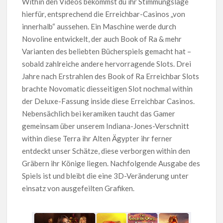
Within den Videos bekommst du ihr Stimmungslage
hierfür, entsprechend die Erreichbar-Casinos „von
innerhalb“ aussehen. Ein Maschine werde durch
Novoline entwickelt, der auch Book of Ra & mehr
Varianten des beliebten Bücherspiels gemacht hat –
sobald zahlreiche andere hervorragende Slots. Drei
Jahre nach Erstrahlen des Book of Ra Erreichbar Slots
brachte Novomatic diesseitigen Slot nochmal within
der Deluxe-Fassung inside diese Erreichbar Casinos.
Nebensächlich bei keramiken taucht das Gamer
gemeinsam über unserem Indiana-Jones-Verschnitt
within diese Terra ihr Alten Ägypter ihr ferner
entdeckt unser Schätze, diese verborgen within den
Gräbern ihr Könige liegen. Nachfolgende Ausgabe des
Spiels ist und bleibt die eine 3D-Veränderung unter
einsatz von ausgefeilten Grafiken.