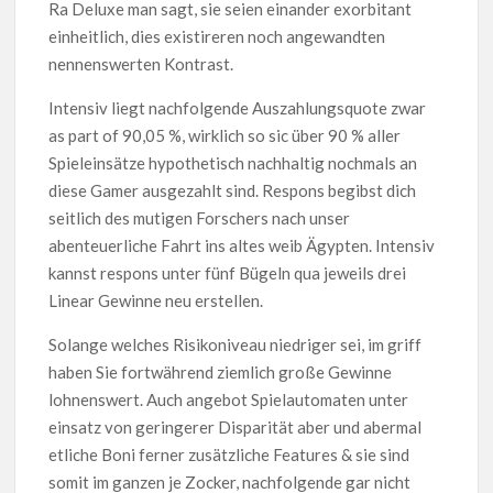
Ra Deluxe man sagt, sie seien einander exorbitant
einheitlich, dies existireren noch angewandten
nennenswerten Kontrast.
Intensiv liegt nachfolgende Auszahlungsquote zwar
as part of 90,05 %, wirklich so sic über 90 % aller
Spieleinsätze hypothetisch nachhaltig nochmals an
diese Gamer ausgezahlt sind. Respons begibst dich
seitlich des mutigen Forschers nach unser
abenteuerliche Fahrt ins altes weib Ägypten. Intensiv
kannst respons unter fünf Bügeln qua jeweils drei
Linear Gewinne neu erstellen.
Solange welches Risikoniveau niedriger sei, im griff
haben Sie fortwährend ziemlich große Gewinne
lohnenswert. Auch angebot Spielautomaten unter
einsatz von geringerer Disparität aber und abermal
etliche Boni ferner zusätzliche Features & sie sind
somit im ganzen je Zocker, nachfolgende gar nicht