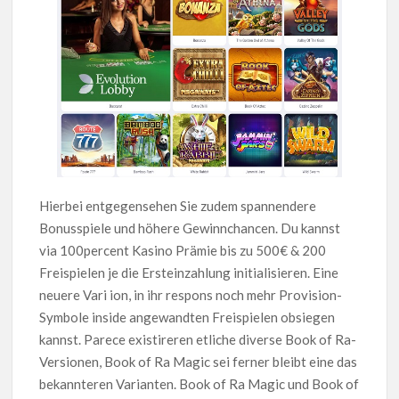
Hierbei entgegensehen Sie zudem spannendere
Bonusspiele und höhere Gewinnchancen. Du kannst
via 100percent Kasino Prämie bis zu 500€ & 200
Freispielen je die Ersteinzahlung initialisieren. Eine
neuere Vari ion, in ihr respons noch mehr Provision-
Symbole inside angewandten Freispielen obsiegen
kannst. Parece existireren etliche diverse Book of Ra-
Versionen, Book of Ra Magic sei ferner bleibt eine das
bekannteren Varianten. Book of Ra Magic und Book of