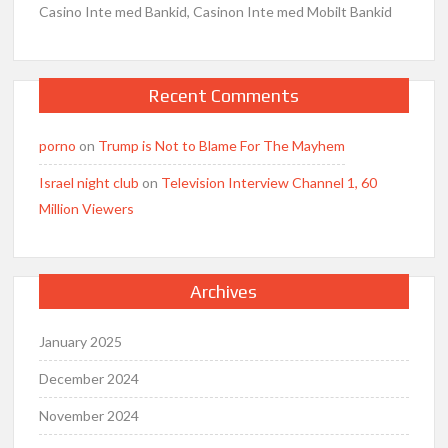
Casino Inte med Bankid, Casinon Inte med Mobilt Bankid
Recent Comments
porno
on
Trump is Not to Blame For The Mayhem
Israel night club
on
Television Interview Channel 1, 60
Million Viewers
Archives
January 2025
December 2024
November 2024