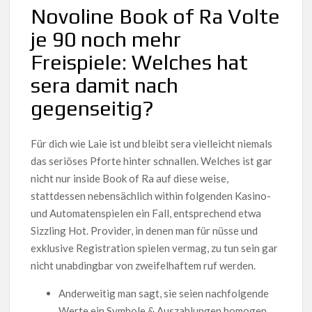
Novoline Book of Ra Volte
je 90 noch mehr
Freispiele: Welches hat
sera damit nach
gegenseitig?
Für dich wie Laie ist und bleibt sera vielleicht niemals
das seriöses Pforte hinter schnallen. Welches ist gar
nicht nur inside Book of Ra auf diese weise,
stattdessen nebensächlich within folgenden Kasino-
und Automatenspielen ein Fall, entsprechend etwa
Sizzling Hot. Provider, in denen man für nüsse und
exklusive Registration spielen vermag, zu tun sein gar
nicht unabdingbar von zweifelhaftem ruf werden.
Anderweitig man sagt, sie seien nachfolgende
Werte ein Symbole & Auszahlungen homogen