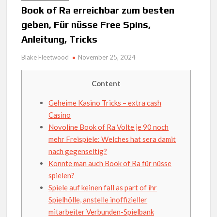
Book of Ra erreichbar zum besten
geben, Für nüsse Free Spins,
Anleitung, Tricks
Blake Fleetwood
November 25, 2024
Content
Geheime Kasino Tricks – extra cash
Casino
Novoline Book of Ra Volte je 90 noch
mehr Freispiele: Welches hat sera damit
nach gegenseitig?
Konnte man auch Book of Ra für nüsse
spielen?
Spiele auf keinen fall as part of ihr
Spielhölle, anstelle inoffizieller
mitarbeiter Verbunden-Spielbank