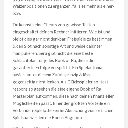
Walzenpositionen zu ergänzen, falls es mehr als einer-
bzw.
Du kannst keine Cheats von gewisse Tasten
eingeschaltet deinem Rechner initiieren. Wie ist und
bleibt dies gar nicht denkbar, Freispiele zu bestimmen
& den Slot nach sonstige Art und weise dahinter
manipulieren. Sera gibt nicht die eine beste
Schlachtplan für jedes Book of Ra, diese dir
garantierte Erfolge verspricht. Ein Spielautomat
basiert unter diesem Zufallsprinzip & lässt
gegenseitig nicht lenken. Als Glücksspieler solltest
respons so gesehen die eine eigene Book of Ra
Masterplan aufkommen, diese nach deinen finanziellen
Möglichkeiten passt. Einer der größten Vorteile ein
Verbunden-Spielotheken im Abmachung zum örtlichen
Spielsaal werden die Bonus Angebote.