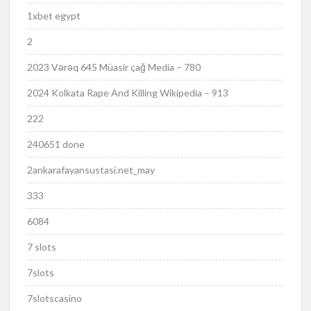
1xbet egypt
2
2023 Vərəq 645 Müasir çağ Media – 780
2024 Kolkata Rape And Killing Wikipedia – 913
222
240651 done
2ankarafayansustasi.net_may
333
6084
7 slots
7slots
7slotscasino