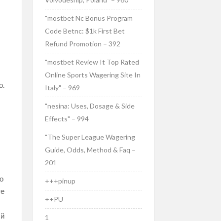
"mostbet Nc Bonus Program
Code Betnc: $1k First Bet
Refund Promotion – 392
"mostbet Review It Top Rated
Online Sports Wagering Site In
о.
Italy" – 969
"nesina: Uses, Dosage & Side
Effects" – 994
"The Super League Wagering
Guide, Odds, Method & Faq –
201
го
+++pinup
те
++PU
ый
1