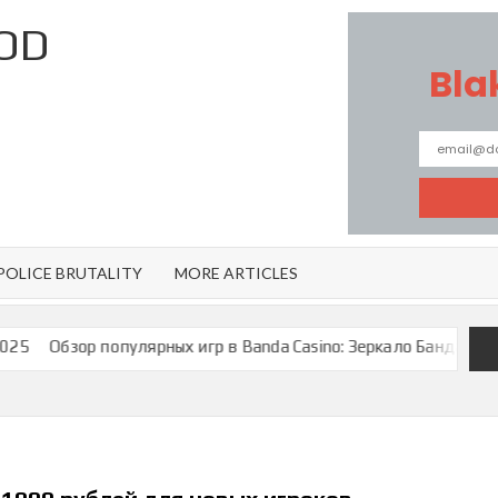
OD
Bla
POLICE BRUTALITY
MORE ARTICLES
 популярных игр в Banda Casino: Зеркало Банда Казино | Halosta