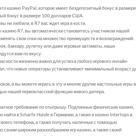
то казино PayPal, которое имеет бездепозитный бонус в размер
ый бонус в размере 100 долларов США.
вы ни любили, в R7 вас ждет игра в кости.
н-казино R7, вы автоматически становитесь участником нашей
менять свои очки на множество преимуществ и вознаграждений.
ек, баккару, рулетку или даже игровые автоматы, наши
дутся вам по вкусу.
асности жизненно важно для успеха любого игрового онлайн-
азал, что новые операторы устанавливают минимальный возраст д
ков, и вы можете играть в эту и многие другие настольные игры 
щью нашей первоклассной функции живого дилера.
ратное требование по отыгрышу. Подлинные физические казино,
найти в Scharfe Hunde в Германии, а также в казино Intertops в
своего телефона, а также получать наличные с помощью
о своим широким разнообразием игр казино, а также своей