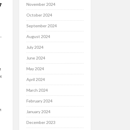
7
November 2024
October 2024
September 2024
,
August 2024
July 2024
June 2024
м
May 2024
х
April 2024
March 2024
February 2024
и
January 2024
December 2023