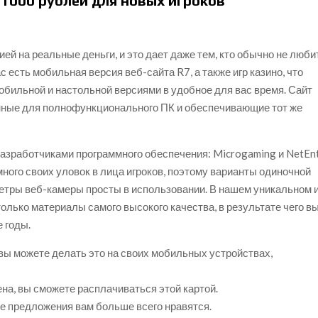
, 1000 рублей для новых игроков
ией на реальные деньги, и это дает даже тем, кто обычно не люби
с есть мобильная версия веб-сайта R7, а также игр казино, что
обильной и настольной версиями в удобное для вас время. Сайт
нные для полнофункционального ПК и обеспечивающие тот же
азработчиками программного обеспечения: Microgaming и NetEnt
ного своих уловок в лица игроков, поэтому варианты одиночной
етры веб-камеры просты в использовании. В нашем уникальном 
олько материалы самого высокого качества, в результате чего в
 годы.
и вы можете делать это на своих мобильных устройствах,
ена, вы сможете расплачиваться этой картой.
ие предложения вам больше всего нравятся.