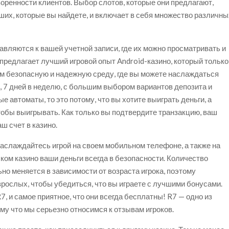
ренности клиентов. Выбор слотов, которые они предлагают,
ших, которые вы найдете, и включает в себя множество различны
вляются к вашей учетной записи, где их можно просматривать и
предлагает лучший игровой опыт Android-казино, который только
ам безопасную и надежную среду, где вы можете наслаждаться
, 7 дней в неделю, с большим выбором вариантов депозита и
е автоматы, то это потому, что вы хотите выиграть деньги, а
тобы выигрывать. Как только вы подтвердите транзакцию, ваш
ш счет в казино.
наслаждайтесь игрой на своем мобильном телефоне, а также на
ском казино ваши деньги всегда в безопасности. Количество
о меняется в зависимости от возраста игрока, поэтому
взрослых, чтобы убедиться, что вы играете с лучшими бонусами.
7, и самое приятное, что они всегда бесплатны! R7 — одно из
му что мы серьезно относимся к отзывам игроков.