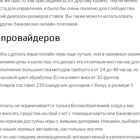
 же просто, как присоединиться к другому казино. Тем не менее,
ста для управления, и было бы очень полезно для сообщества
кий диапазон размеров ставок. Вы также можете использовать
других банковских онлайн-платежей.
 провайдеров
тобы сделать ваши онлайн-игры еще лучше, чем в наземных казин
ением цены и качества, что делает его отличным местом как для
выполнения большинства методов требуется от 24 до 48 часов, но
часовой цикл обработки. Если клиент вносит 10 фунтов
лларов составят 220 канадских долларов + бонус в размере 5
оплаты не ограничивается только Великобританией, когда у вас
е вносить средства на свой счет с помощью карты или банковско
зино игрокам доступны игры с живыми дилерами. Неважно, выбере
 наших игровых автоматов, настольных игр или
ет по-настоящему инновационный, интерактивный и увлекательн