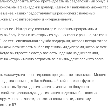
ального депозита, чтобы претендовать на бездепозитный бонус, 
ной суммы в 1 канадский доллар. Казино R7 наполнено множеств
не менее, казино предоставляет широкий спектр полезных
аксимально интересными и интерактивными.
дключение к Интернету, компьютер с новейшим программным
му выбору. Играя в некоторых из лучших казино раньше, это кази
У нас есть специальная служба поддержки, которая всегда готова
том казино также есть выбор игр с живыми дилерами, которые мож
огда вы играете в слот, у вас есть надежда на джекпот или,
т, на который можно потратить всю жизнь, даже если это всего
ечь максимум из своего игрового процесса, не отвлекаясь. Многие
средства с помощью биткойнов, лайткойнов, евро, фунтов
о, как вы выбрали одно из наших заманчивых бонусных
 свой счет, используя один из наших надежных банковских
гру. Мы точно знаем, чего хотят наши игроки, и поэтому
отов в R7.