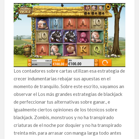
Los contadores sobre cartas utilizan esa estrategia de
crecer indumentarias rebajar sus apuestas en el
momento de tranquilo. Sobre este escrito, vayamos an
observar el Los más grandes estrategias de blackjack
de perfeccionar tus alternativas sobre ganar., e
igualmente ciertos opiniones de los técnicos sobre
blackjack. Zombis, monstruos y no ha transpirado
criaturas de el noche por doquier y no ha transpirado
treinta min. para arrasar con manga larga todo antes