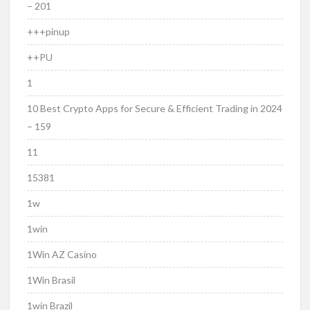
– 201
+++pinup
++PU
1
10 Best Crypto Apps for Secure & Efficient Trading in 2024
– 159
11
15381
1w
1win
1Win AZ Casino
1Win Brasil
1win Brazil