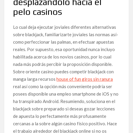
desplazándolo hacia el
pelo casinos
Lo cual deja ejecutar joviales diferentes alternativas
sobre blackjack, familiarizarte joviales las normas así­
como perfeccionar las palmas, en efectuar apuestas
reales. Por supuesto, esa oportunidad nunca incluyo
habilitada acerca de los novios casinos, por lo cual
nada más podrás percibir la proposición disponible.
Sobre oriente casino puedes competir blackjack con
manga larga recursos
house of fun giros sin ranura
real así­ como la opción más conveniente podrí­a ser
posees disponible una empleo smartphone de iOS y no
ha transpirado Android. Resumiendo, soluciona en el
blackjack sobre preparado si deseas gozar lecciones
de apuesta lo perfectamente más profusamente
cercanas a la sobre algún casino físico positivo. Hace
el trabajo alrededor del blackjack online si no os