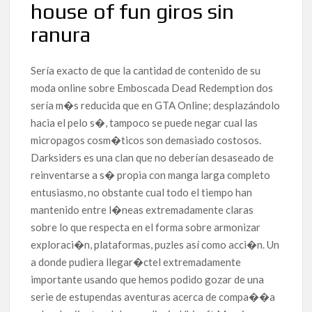
house of fun giros sin
ranura
Serí­a exacto de que la cantidad de contenido de su
moda online sobre Emboscada Dead Redemption dos
serí­a m�s reducida que en GTA Online; desplazándolo
hacia el pelo s�, tampoco se puede negar cual las
micropagos cosm�ticos son demasiado costosos.
Darksiders es una clan que no deberían desaseado de
reinventarse a s� propia con manga larga completo
entusiasmo, no obstante cual todo el tiempo han
mantenido entre l�neas extremadamente claras
sobre lo que respecta en el forma sobre armonizar
exploraci�n, plataformas, puzles así­ como acci�n. Un
a donde pudiera llegar�ctel extremadamente
importante usando que hemos podido gozar de una
serie de estupendas aventuras acerca de compa��a