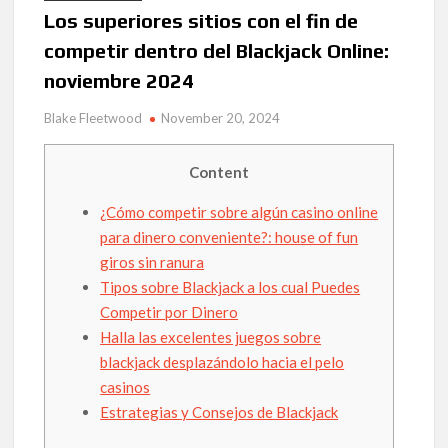
Los superiores sitios con el fin de
competir dentro del Blackjack Online:
noviembre 2024
Blake Fleetwood
November 20, 2024
Content
¿Cómo competir sobre algún casino online
para dinero conveniente?: house of fun
giros sin ranura
Tipos sobre Blackjack a los cual Puedes
Competir por Dinero
Halla las excelentes juegos sobre
blackjack desplazándolo hacia el pelo
casinos
Estrategias y Consejos de Blackjack