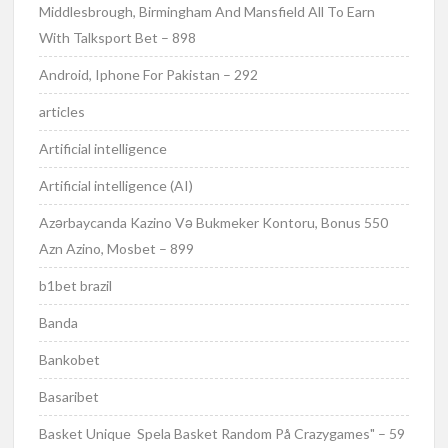
Middlesbrough, Birmingham And Mansfield All To Earn
With Talksport Bet – 898
Android, Iphone For Pakistan – 292
articles
Artificial intelligence
Artificial intelligence (AI)
Azərbaycanda Kazino Və Bukmeker Kontoru, Bonus 550
Azn Azino, Mosbet – 899
b1bet brazil
Banda
Bankobet
Basaribet
Basket Unique ️ Spela Basket Random På Crazygames" – 59