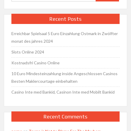
for:
Recent Posts
Erreichbar Spielsaal 5 Euro Einzahlung Ostmark in Zwölfter
monat des jahres 2024
Slots Online 2024
Kostnadsfri Casino Online
10 Euro Mindesteinzahlung inside Angeschlossen Casinos
Besten Maklercourtage einbehalten
Casino Inte med Bankid, Casinon Inte med Mobilt Bankid
Recent Comments