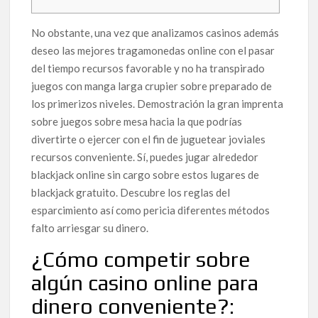
No obstante, una vez que analizamos casinos además
deseo las mejores tragamonedas online con el pasar
del tiempo recursos favorable y no ha transpirado
juegos con manga larga crupier sobre preparado de
los primerizos niveles. Demostración la gran imprenta
sobre juegos sobre mesa hacia la que podrías
divertirte o ejercer con el fin de juguetear joviales
recursos conveniente. Sí, puedes jugar alrededor
blackjack online sin cargo sobre estos lugares de
blackjack gratuito.
Descubre los reglas del
esparcimiento así­ como pericia diferentes métodos
falto arriesgar su dinero.
¿Cómo competir sobre
algún casino online para
dinero conveniente?: