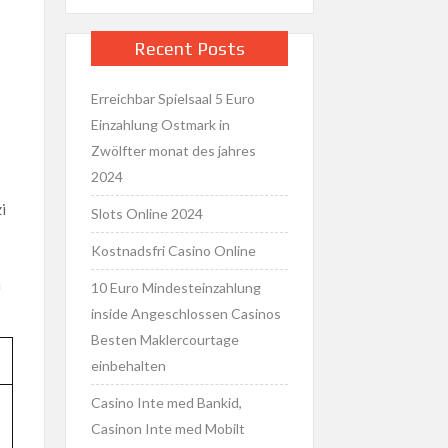
Recent Posts
Erreichbar Spielsaal 5 Euro
Einzahlung Ostmark in
Zwölfter monat des jahres
2024
zi
Slots Online 2024
Kostnadsfri Casino Online
a
10 Euro Mindesteinzahlung
inside Angeschlossen Casinos
Besten Maklercourtage
einbehalten
Casino Inte med Bankid,
Casinon Inte med Mobilt