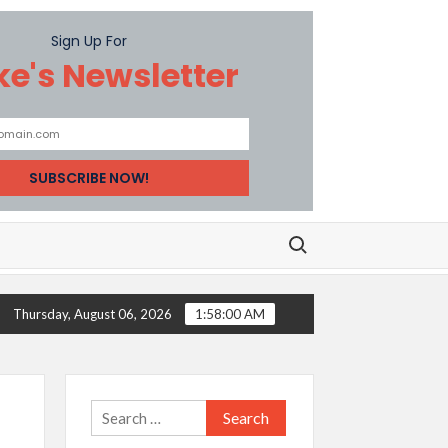
Sign Up For
ke's Newsletter
Search for:
Marketing
Комета Казино Онлайн
Как Зайти Kometa Casino?
Thursday, August 06, 2026
1:58:00 AM
Search
for: