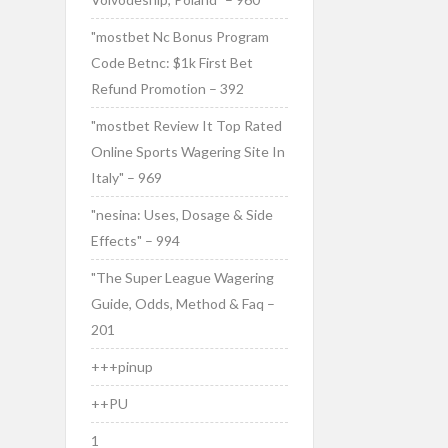
"mostbet Nc Bonus Program
Code Betnc: $1k First Bet
Refund Promotion – 392
"mostbet Review It Top Rated
Online Sports Wagering Site In
Italy" – 969
"nesina: Uses, Dosage & Side
Effects" – 994
"The Super League Wagering
Guide, Odds, Method & Faq –
201
+++pinup
++PU
1