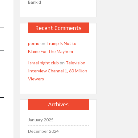
Bankid
Recent Comments
porno
on
Trump is Not to
Blame For The Mayhem
Israel night club
on
Television
Interview Channel 1, 60 Million
Viewers
Archives
January 2025
December 2024