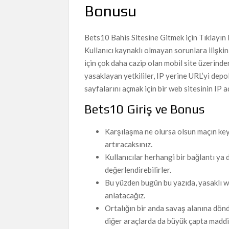
Bonusu
Bets10 Bahis Sitesine Gitmek için Tıklayın
Kullanıcı kaynaklı olmayan sorunlara ilişki
için çok daha cazip olan mobil site üzerinden
yasaklayan yetkililer, IP yerine URL’yi dep
sayfalarını açmak için bir web sitesinin IP ad
Bets10 Giriş ve Bonus
Karşılaşma ne olursa olsun maçın keyf
artıracaksınız.
Kullanıcılar herhangi bir bağlantı y
değerlendirebilirler.
Bu yüzden bugün bu yazıda, yasaklı web
anlatacağız.
Ortalığın bir anda savaş alanına dön
diğer araçlarda da büyük çapta maddi