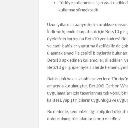
Türkiye kullanıcıları için vaat ettikle
kullanımı sürmektedir.
Uzun yıllardır faaliyetlerini aralıksız devam
İndirme işlemini başlatmak için Bets10 gir
üyelerinin karşısına Bets10 yeni adresi Bets1
ve canlı bahisler yaptırma özelliği ile de ço
ulaşmak amacı ile çeşitli bloglarda bulunan ‘
Bets10 apk edinen kullanıcılar, diledikleri 
Bets10 giriş işlemiyle sizlerde hemen üyeli
Bahis sihirbazı siz bahis severlere Türkiye’
amacıyla kurulmuştur. Bet10® Carbon Wrap,
uygulamaları için tasarlanmış tek yönlü bir
kalitesi, yapıştırıcıların uygunluğu ve uygu
Bu nedenle, kendinizle ilgili bilgileri dikk
doldurulmuş tüm alanları kontrol ediniz.