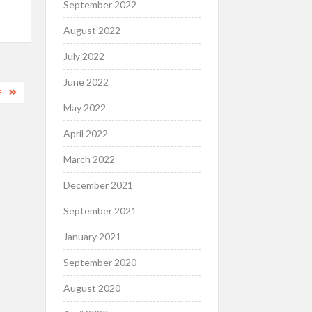
September 2022
August 2022
July 2022
June 2022
E
May 2022
April 2022
March 2022
December 2021
September 2021
January 2021
September 2020
August 2020