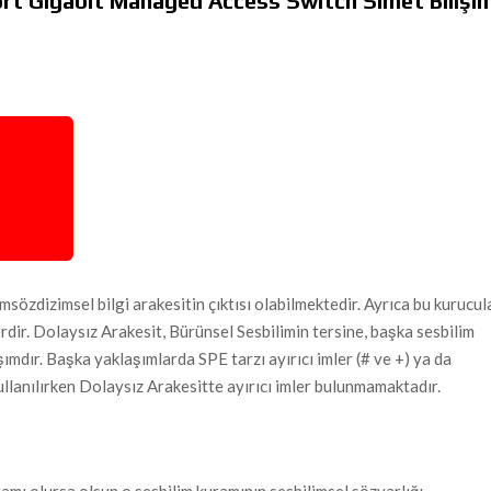
t Gigabit Managed Access Switch Simet Bilişi
msözdizimsel bilgi arakesitin çıktısı olabilmektedir. Ayrıca bu kurucula
dir. Dolaysız Arakesit, Bürünsel Sesbilimin tersine, başka sesbilim
şımdır. Başka yaklaşımlarda SPE tarzı ayırıcı imler (# ve +) ya da
llanılırken Dolaysız Arakesitte ayırıcı imler bulunmamaktadır.
amı olursa olsun o sesbilim kuramının sesbilimsel sözvarlığı,