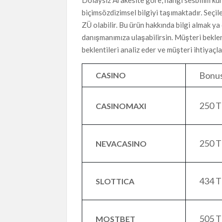
biçimsözdizimsel bilgiyi taşımaktadır. Seçil
ZÜ olabilir. Bu ürün hakkında bilgi almak y
danışmanımıza ulaşabilirsin. Müşteri beklent
beklentileri analiz eder ve müşteri ihtiyaçl
Bonu
CASINO
250 
CASINOMAXI
250 
NEVACASINO
434 
SLOTTICA
505 
MOSTBET