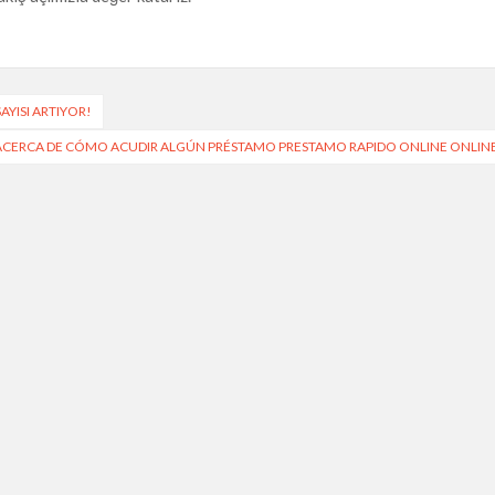
AYISI ARTIYOR!
ACERCA DE CÓMO ACUDIR ALGÚN PRÉSTAMO PRESTAMO RAPIDO ONLINE ONLIN