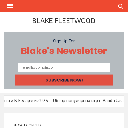
Skip
Search
to
content
BLAKE FLEETWOOD
Sign Up For
Blake's Newsletter
аруси 2025
Обзор популярных игр в Banda Casino: Зеркало Банд
UNCATEGORIZED