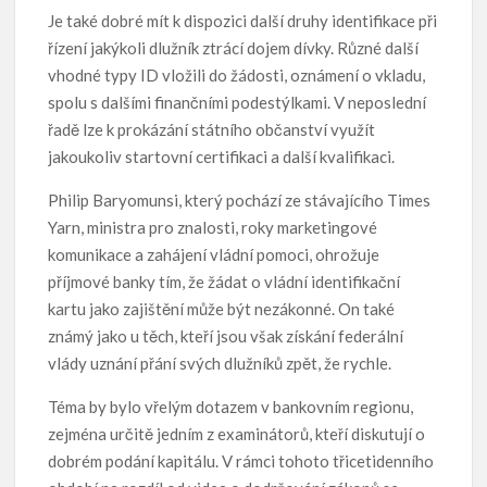
Je také dobré mít k dispozici další druhy identifikace při
řízení jakýkoli dlužník ztrácí dojem dívky. Různé další
vhodné typy ID vložili do žádosti, oznámení o vkladu,
spolu s dalšími finančními podestýlkami. V neposlední
řadě lze k prokázání státního občanství využít
jakoukoliv startovní certifikaci a další kvalifikaci.
Philip Baryomunsi, který pochází ze stávajícího Times
Yarn, ministra pro znalosti, roky marketingové
komunikace a zahájení vládní pomoci, ohrožuje
příjmové banky tím, že žádat o vládní identifikační
kartu jako zajištění může být nezákonné. On také
známý jako u těch, kteří jsou však získání federální
vlády uznání přání svých dlužníků zpět, že rychle.
Téma by bylo vřelým dotazem v bankovním regionu,
zejména určitě jedním z examinátorů, kteří diskutují o
dobrém podání kapitálu. V rámci tohoto třicetidenního