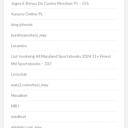
Jogos E Bônus Do Casino Mostbet Pt – 555
Kasyno Online PL
king johnnie
kurdistansitesi_may
Leramiss
List Involving All Maryland Sportsbooks 2024 11+ Finest
Md Sportsbooks – 337
Lotoclub
mais2.comsitesi_may
Masalbet
MB+
medbrat
minimiri.com_may