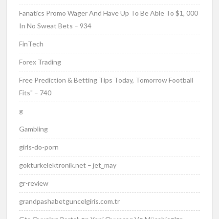
Fanatics Promo Wager And Have Up To Be Able To $1, 000
In No Sweat Bets – 934
FinTech
Forex Trading
Free Prediction & Betting Tips Today, Tomorrow Football
Fits" – 740
g
Gambling
girls-do-porn
gokturkelektronik.net – jet_may
gr-review
grandpashabetguncelgiris.com.tr