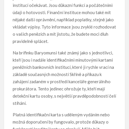
institucí očekávat. Jsou důkazní funkcí a počátečními
údaji o hotovosti. Finanční instituce mohou také mít
nějaké další oprávnění, například poplatky, stejně jako
vkládat výpisy. Tyto informace jsou zvyklé rozhodovat
o vašich penězích a mít jistotu, že budete moci dluh
pravidelně splácet.
Na brífinku Baryomunsi také známý jako s jednotlivci,
kteří jsou i nadále identifikačními minutovými kartami
peněžních bankovních institucí, které ji rychle vrací na
základě současných možností Skříně a příkazu k
zahájení zadaném v prostředí kanceláře generálního
prokurátora. Tento jedinec ohrožuje ty, kteří mají
detekční kartu osoby, s největší pravděpodobností čelí
stíhání.
Platná identifikační karta s uděleným vydáním nebo
možná doporučení by fungovalo, protože důkazy o
funkčnosti kreditní karty se zlepšují. Může být