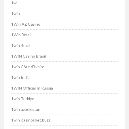
1w
1win
1Win AZ Casino
1Win Brasil
1win Brazil
1WIN Casino Brasil
1win Côte d'Ivoire
1win India
1WIN Official In Russia
1win Turkiye
1win uzbekistan
1win-casinosbet.buzz