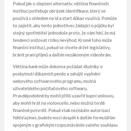
Pokud jde o zlepšení alternativ, většina finančních
institucí potřebuje obrázek Identifikace, který se
používá s ohledem na id a start důkaz využívá. Pomůže
to zajistit, aby tento jednotlivec žádající o půjčku byl
stejný spotřebitel jednoduše proto, že vám řekl, že má
tendenci snižovat riziko nevýhod. Kromě toho může
finanční instituci, pokud se chcete držet legislativy,
bránit praní příjmů a dalším nezákonným videohrám.
Většina bank může dokonce požádat dlužníky o
poskytnutí důkazních peněz a zahájit vyplnění
webového softwarového programu, možná
uživatelského počítačového softwaru.
Pravděpodobně by mohli příliš uzavřít kupní smlouvu,
aby mohli hrát na violoncello, nebo možná tvrdě
finančně potvrdit. Pokud však nezískáte autorizaci
řidiče’azines, budete moci dospět k dalším formulářům
spojeným s grafickým rozpoznáváním vašeho souhlasu