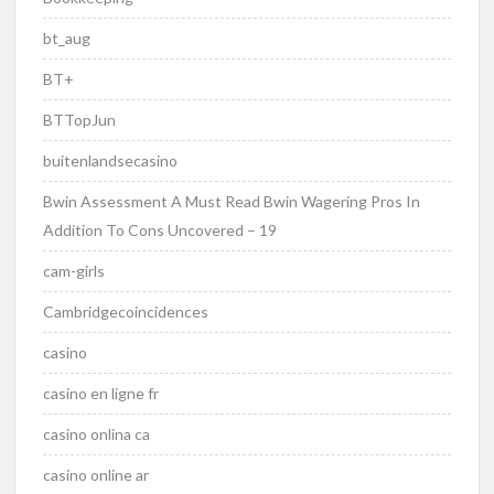
bt_aug
BT+
BTTopJun
buitenlandsecasino
Bwin Assessment A Must Read Bwin Wagering Pros In
Addition To Cons Uncovered – 19
cam-girls
Cambridgecoincidences
casino
casino en ligne fr
casino onlina ca
casino online ar