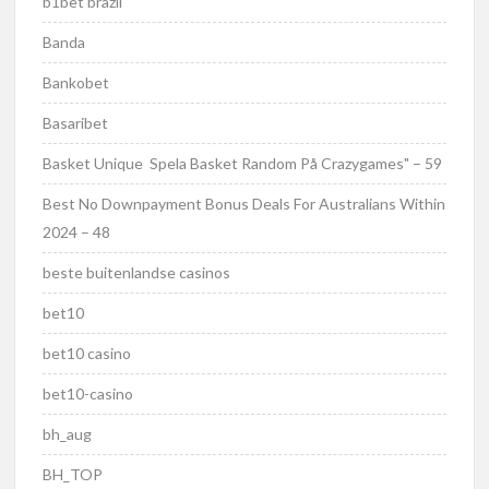
b1bet brazil
Banda
Bankobet
Basaribet
Basket Unique ️ Spela Basket Random På Crazygames" – 59
Best No Downpayment Bonus Deals For Australians Within
2024 – 48
beste buitenlandse casinos
bet10
bet10 casino
bet10-casino
bh_aug
BH_TOP