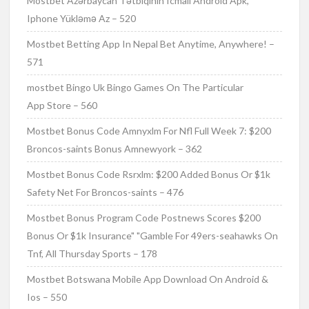
Mostbet Azərbaycan Tətbiqinin Icmalı Android Apk,
Iphone Yükləmə Az – 520
Mostbet Betting App In Nepal Bet Anytime, Anywhere! –
571
‎mostbet Bingo Uk Bingo Games On The Particular
App Store – 560
Mostbet Bonus Code Amnyxlm For Nfl Full Week 7: $200
Broncos-saints Bonus Amnewyork – 362
Mostbet Bonus Code Rsrxlm: $200 Added Bonus Or $1k
Safety Net For Broncos-saints – 476
Mostbet Bonus Program Code Postnews Scores $200
Bonus Or $1k Insurance" "Gamble For 49ers-seahawks On
Tnf, All Thursday Sports – 178
Mostbet Botswana Mobile App Download On Android &
Ios – 550