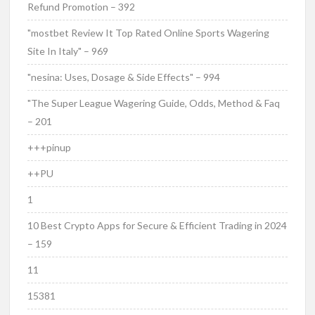
Refund Promotion – 392
"mostbet Review It Top Rated Online Sports Wagering
Site In Italy" – 969
"nesina: Uses, Dosage & Side Effects" – 994
"The Super League Wagering Guide, Odds, Method & Faq
– 201
+++pinup
++PU
1
10 Best Crypto Apps for Secure & Efficient Trading in 2024
– 159
11
15381