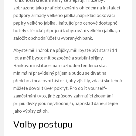
zobrazeno jako grafické uznání s ohledem na instalaci
podpory armády velkého jablka, například očkovací
papíry velkého jablka, limitující pro cenově dostupné
hotely sférické připojení k ubytování velkého jablka, a
založit obchodní účet u vybraných bank.
Abyste měli nárok na půjčky, měli byste být starší 14
let a měli byste mít bezpečné a stabilní příjmy.
Bankovní instituce mají rozhodně tendenci stát
minimální pravidelný příjem a budou se dívat na
předchozí pracovní historii, aby zjistily, zda si skutečně
můžete dovolit úvěr pokrýt. Pro do it yourself-
zaměstnání tyto, jiné způsoby zahrnující zkoumání
příjmu dívky jsou nejvhodnější, například daně, stejně
jako výpisy záloh.
Volby postupu