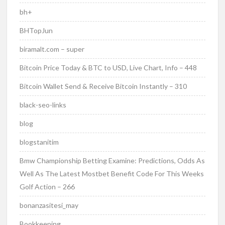
bh+
BHTopJun
biramalt.com – super
Bitcoin Price Today & BTC to USD, Live Chart, Info – 448
Bitcoin Wallet Send & Receive Bitcoin Instantly – 310
black-seo-links
blog
blogstanitim
Bmw Championship Betting Examine: Predictions, Odds As
Well As The Latest Mostbet Benefit Code For This Weeks
Golf Action – 266
bonanzasitesi_may
Bookkeeping