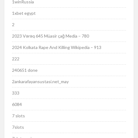
1winRussia
1xbet egypt
2
2023 Vərəq 645 Müasir çağ Media – 780
2024 Kolkata Rape And Killing Wikipedia – 913
222
240651 done
2ankarafayansustasi.net_may
333
6084
7 slots
7slots