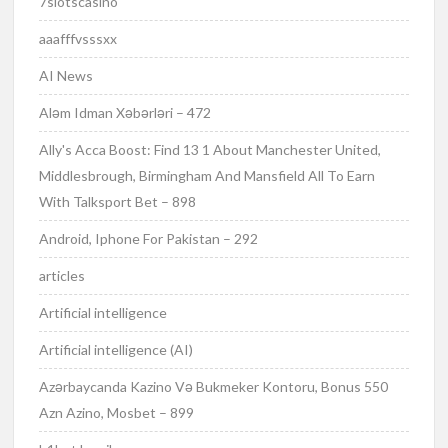
7slotscasino
aaafffvsssxx
AI News
Aləm Idman Xəbərləri – 472
Ally's Acca Boost: Find 13 1 About Manchester United,
Middlesbrough, Birmingham And Mansfield All To Earn
With Talksport Bet – 898
Android, Iphone For Pakistan – 292
articles
Artificial intelligence
Artificial intelligence (AI)
Azərbaycanda Kazino Və Bukmeker Kontoru, Bonus 550
Azn Azino, Mosbet – 899