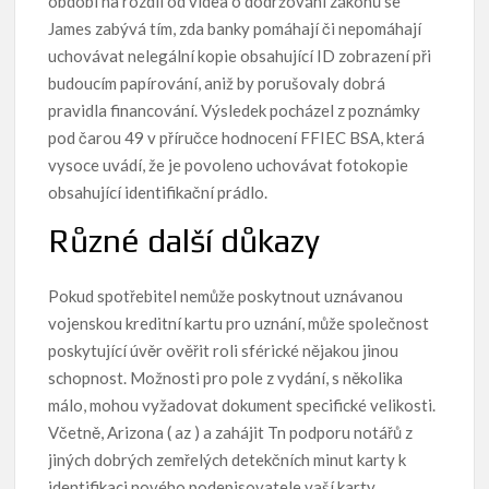
období na rozdíl od videa o dodržování zákonů se
James zabývá tím, zda banky pomáhají či nepomáhají
uchovávat nelegální kopie obsahující ID zobrazení při
budoucím papírování, aniž by porušovaly dobrá
pravidla financování. Výsledek pocházel z poznámky
pod čarou 49 v příručce hodnocení FFIEC BSA, která
vysoce uvádí, že je povoleno uchovávat fotokopie
obsahující identifikační prádlo.
Různé další důkazy
Pokud spotřebitel nemůže poskytnout uznávanou
vojenskou kreditní kartu pro uznání, může společnost
poskytující úvěr ověřit roli sférické nějakou jinou
schopnost. Možnosti pro pole z vydání, s několika
málo, mohou vyžadovat dokument specifické velikosti.
Včetně, Arizona ( az ) a zahájit Tn podporu notářů z
jiných dobrých zemřelých detekčních minut karty k
identifikaci nového podepisovatele vaší karty.