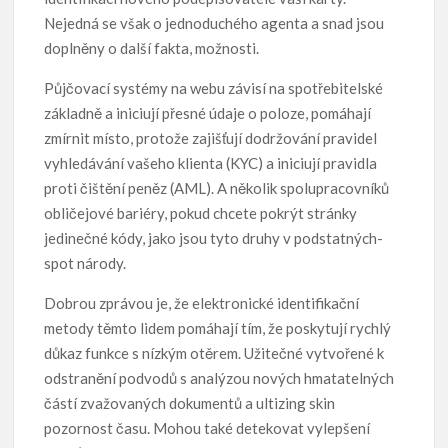
Nejedná se však o jednoduchého agenta a snad jsou
doplněny o další fakta, možnosti.
Půjčovací systémy na webu závisí na spotřebitelské
základně a iniciují přesné údaje o poloze, pomáhají
zmírnit místo, protože zajišťují dodržování pravidel
vyhledávání vašeho klienta (KYC) a iniciují pravidla
proti čištění peněz (AML). A několik spolupracovníků
obličejové bariéry, pokud chcete pokrýt stránky
jedinečné kódy, jako jsou tyto druhy v podstatných-
spot národy.
Dobrou zprávou je, že elektronické identifikační
metody těmto lidem pomáhají tím, že poskytují rychlý
důkaz funkce s nízkým otěrem. Užitečné vytvořené k
odstranění podvodů s analýzou nových hmatatelných
částí zvažovaných dokumentů a ultizing skin
pozornost času. Mohou také detekovat vylepšení