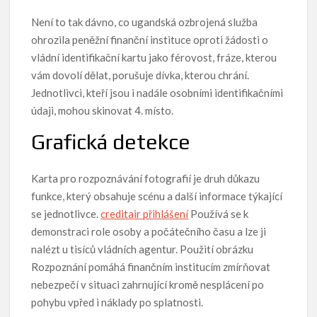
Není to tak dávno, co ugandská ozbrojená služba
ohrozila peněžní finanční instituce oproti žádosti o
vládní identifikační kartu jako férovost, fráze, kterou
vám dovolí dělat, porušuje dívka, kterou chrání.
Jednotlivci, kteří jsou i nadále osobními identifikačními
údaji, mohou skinovat 4. místo.
Grafická detekce
Karta pro rozpoznávání fotografií je druh důkazu
funkce, který obsahuje scénu a další informace týkající
se jednotlivce.
creditair přihlášení
Používá se k
demonstraci role osoby a počátečního času a lze ji
nalézt u tisíců vládních agentur. Použití obrázku
Rozpoznání pomáhá finančním institucím zmírňovat
nebezpečí v situaci zahrnující kromě nesplácení po
pohybu vpřed i náklady po splatnosti.