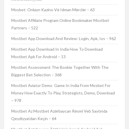
Mosbet: Onlayn Kazino Və Idman Mərclər – 63
Mostbet Affiliate Program Online Bookmaker Mostbet
Partners – 522
Mostbet App Download And Review: Login, Apk, Ios – 962
Mostbet App Download In India How To Download
Mostbet Apk For Android – 13
Mostbet Assessment The Bookie Together With The
Biggest Bet Selection – 368
Mostbet Aviator Demo ️ Game In India From Mosbet For
Money How Exactly To Play, Strategists, Demo, Download
– 978
Mostbet Az Mostbet Azərbaycan Rəsmi Veb Saytında
Qeydiyyatdan Keçin – 64