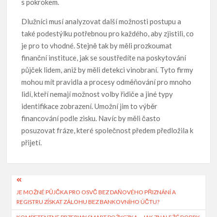
s pokrokem.
Dlužníci musí analyzovat další možnosti postupu a
také podestýlku potřebnou pro každého, aby zjistili, co
je pro to vhodné. Stejně tak by měli prozkoumat
finanční instituce, jak se soustředíte na poskytování
půjček lidem, aniž by měli detekci vinobraní. Tyto firmy
mohou mít pravidla a procesy odměňování pro mnoho
lidí, kteří nemají možnost volby řidiče a jiné typy
identifikace zobrazení. Umožní jim to výběr
financování podle zisku. Navíc by měli často
posuzovat fráze, které společnost předem předložila k
přijetí.
Post
JE MOŽNÉ PŮJČKA PRO OSVČ BEZ DAŇOVÉHO PŘIZNÁNÍ A
navigation
REGISTRU ZÍSKAT ZÁLOHU BEZ BANKOVNÍHO ÚČTU?