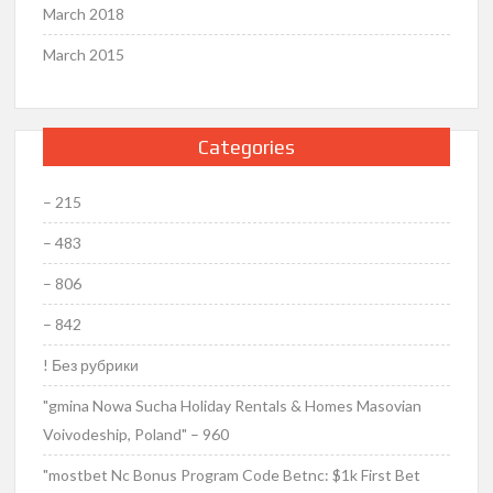
March 2018
March 2015
Categories
– 215
– 483
– 806
– 842
! Без рубрики
"gmina Nowa Sucha Holiday Rentals & Homes Masovian
Voivodeship, Poland" – 960
"mostbet Nc Bonus Program Code Betnc: $1k First Bet