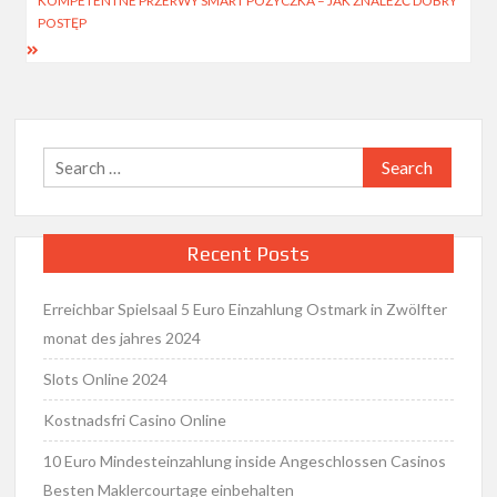
KOMPETENTNE PRZERWY SMART POŻYCZKA – JAK ZNALEŹĆ DOBRY
POSTĘP
Search
for:
Recent Posts
Erreichbar Spielsaal 5 Euro Einzahlung Ostmark in Zwölfter
monat des jahres 2024
Slots Online 2024
Kostnadsfri Casino Online
10 Euro Mindesteinzahlung inside Angeschlossen Casinos
Besten Maklercourtage einbehalten