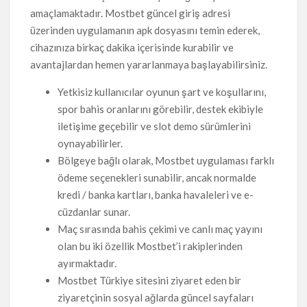
amaçlamaktadır. Mostbet güncel giriş adresi
üzerinden uygulamanın apk dosyasını temin ederek,
cihazınıza birkaç dakika içerisinde kurabilir ve
avantajlardan hemen yararlanmaya başlayabilirsiniz.
Yetkisiz kullanıcılar oyunun şart ve koşullarını,
spor bahis oranlarını görebilir, destek ekibiyle
iletişime geçebilir ve slot demo sürümlerini
oynayabilirler.
Bölgeye bağlı olarak, Mostbet uygulaması farklı
ödeme seçenekleri sunabilir, ancak normalde
kredi / banka kartları, banka havaleleri ve e-
cüzdanlar sunar.
Maç sırasında bahis çekimi ve canlı maç yayını
olan bu iki özellik Mostbet’i rakiplerinden
ayırmaktadır.
Mostbet Türkiye sitesini ziyaret eden bir
ziyaretçinin sosyal ağlarda güncel sayfaları