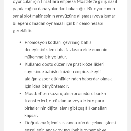
oyuncular için fırsatlara empieza MostBet’e giriş nasıl
yapılacağına daha yakından bakacağız. Bir oyuncunun
sanal slot makinesinin arayüzüne alışması veya kumar
bileşeni olmadan oynaması için bir demo hesabı
gereklidir.
Promosyon kodları, çevrimiçi bahis
deneyiminizden daha fazlasını elde etmenin
mükemmel bir yoludur.
Kullanıcı dostu düzeni ve pratik özellikleri
sayesinde bahislerinizden empieza keyif
aldığınız spor etkinliklerinden haberdar olmak
için ideal bir yöntemdir.
Mostbet’ten kazanç alma prosedürü banka
transferleri, e-cüzdanlar veya kripto para
birimlerinin dijital alanı gibi çeşitli kanalları
kapsar.
Doğrulama işlemi sırasında afin de çekme işlemi
engellenir, ancak oyuncu bahis oynamak ve