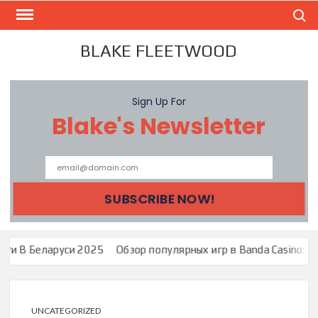
Skip
Search
to
content
BLAKE FLEETWOOD
Sign Up For
Blake's Newsletter
си 2025
Обзор популярных игр в Banda Casino: Зеркало Банда К
UNCATEGORIZED