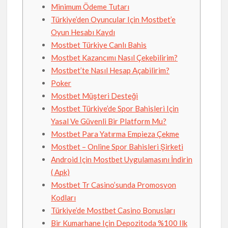
Minimum Ödeme Tutarı
Türkiye’den Oyuncular Için Mostbet’e
Oyun Hesabı Kaydı
Mostbet Türkiye Canlı Bahis
Mostbet Kazancımı Nasıl Çekebilirim?
Mostbet’te Nasıl Hesap Açabilirim?
Poker
Mostbet Müşteri Desteği
Mostbet Türkiye’de Spor Bahisleri Için
Yasal Ve Güvenli Bir Platform Mu?
Mostbet Para Yatırma Empieza Çekme
Mostbet – Online Spor Bahisleri Şirketi
Android Için Mostbet Uygulamasını İndirin
( Apk)
Mostbet Tr Casino’sunda Promosyon
Kodları
Türkiye’de Mostbet Casino Bonusları
Bir Kumarhane Için Depozitoda %100 Ilk