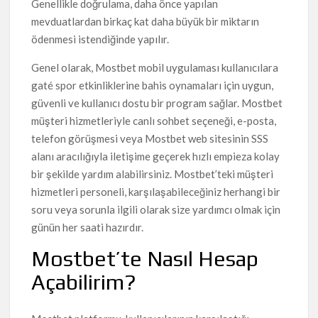
Genellikle doğrulama, daha önce yapılan
mevduatlardan birkaç kat daha büyük bir miktarın
ödenmesi istendiğinde yapılır.
Genel olarak, Mostbet mobil uygulaması kullanıcılara
gaté spor etkinliklerine bahis oynamaları için uygun,
güvenli ve kullanıcı dostu bir program sağlar. Mostbet
müşteri hizmetleriyle canlı sohbet seçeneği, e-posta,
telefon görüşmesi veya Mostbet web sitesinin SSS
alanı aracılığıyla iletişime geçerek hızlı empieza kolay
bir şekilde yardım alabilirsiniz. Mostbet’teki müşteri
hizmetleri personeli, karşılaşabileceğiniz herhangi bir
soru veya sorunla ilgili olarak size yardımcı olmak için
günün her saati hazırdır.
Mostbet’te Nasıl Hesap
Açabilirim?