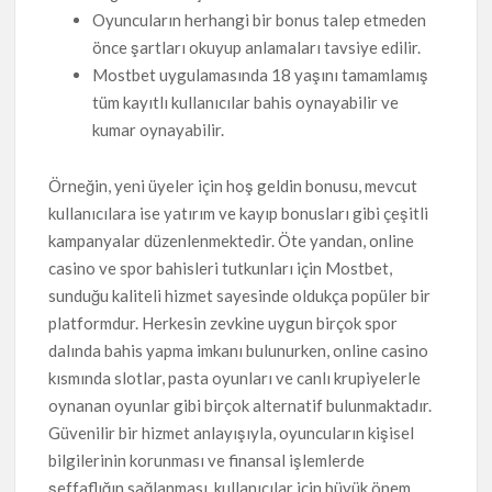
Oyuncuların herhangi bir bonus talep etmeden
önce şartları okuyup anlamaları tavsiye edilir.
Mostbet uygulamasında 18 yaşını tamamlamış
tüm kayıtlı kullanıcılar bahis oynayabilir ve
kumar oynayabilir.
Örneğin, yeni üyeler için hoş geldin bonusu, mevcut
kullanıcılara ise yatırım ve kayıp bonusları gibi çeşitli
kampanyalar düzenlenmektedir. Öte yandan, online
casino ve spor bahisleri tutkunları için Mostbet,
sunduğu kaliteli hizmet sayesinde oldukça popüler bir
platformdur. Herkesin zevkine uygun birçok spor
dalında bahis yapma imkanı bulunurken, online casino
kısmında slotlar, pasta oyunları ve canlı krupiyelerle
oynanan oyunlar gibi birçok alternatif bulunmaktadır.
Güvenilir bir hizmet anlayışıyla, oyuncuların kişisel
bilgilerinin korunması ve finansal işlemlerde
şeffaflığın sağlanması, kullanıcılar için büyük önem