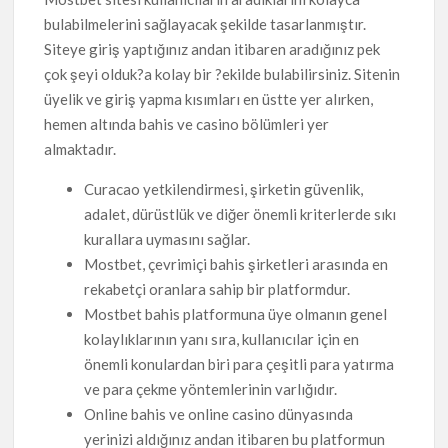
bulabilmelerini sağlayacak şekilde tasarlanmıştır.
Siteye giriş yaptığınız andan itibaren aradığınız pek
çok şeyi olduk?a kolay bir ?ekilde bulabilirsiniz. Sitenin
üyelik ve giriş yapma kısımları en üstte yer alırken,
hemen altında bahis ve casino bölümleri yer
almaktadır.
Curacao yetkilendirmesi, şirketin güvenlik,
adalet, dürüstlük ve diğer önemli kriterlerde sıkı
kurallara uymasını sağlar.
Mostbet, çevrimiçi bahis şirketleri arasında en
rekabetçi oranlara sahip bir platformdur.
Mostbet bahis platformuna üye olmanın genel
kolaylıklarının yanı sıra, kullanıcılar için en
önemli konulardan biri para çeşitli para yatırma
ve para çekme yöntemlerinin varlığıdır.
Online bahis ve online casino dünyasında
yerinizi aldığınız andan itibaren bu platformun