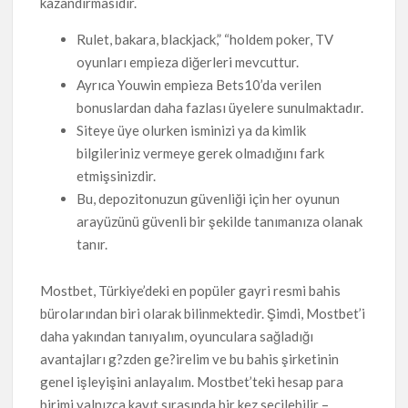
kazandırmasıdır.
Rulet, bakara, blackjack,” “holdem poker, TV
oyunları empieza diğerleri mevcuttur.
Ayrıca Youwin empieza Bets10’da verilen
bonuslardan daha fazlası üyelere sunulmaktadır.
Siteye üye olurken isminizi ya da kimlik
bilgileriniz vermeye gerek olmadığını fark
etmişsinizdir.
Bu, depozitonuzun güvenliği için her oyunun
arayüzünü güvenli bir şekilde tanımanıza olanak
tanır.
Mostbet, Türkiye’deki en popüler gayri resmi bahis
bürolarından biri olarak bilinmektedir. Şimdi, Mostbet’i
daha yakından tanıyalım, oyunculara sağladığı
avantajları g?zden ge?irelim ve bu bahis şirketinin
genel işleyişini anlayalım. Mostbet’teki hesap para
birimi yalnızca kayıt sırasında bir kez seçilebilir –