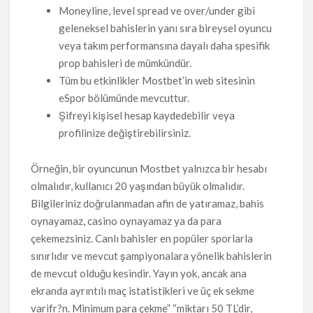
Moneyline, level spread ve over/under gibi
geleneksel bahislerin yanı sıra bireysel oyuncu
veya takım performansına dayalı daha spesifik
prop bahisleri de mümkündür.
Tüm bu etkinlikler Mostbet’in web sitesinin
eSpor bölümünde mevcuttur.
Şifreyi kişisel hesap kaydedebilir veya
profilinize değiştirebilirsiniz.
Örneğin, bir oyuncunun Mostbet yalnızca bir hesabı
olmalıdır, kullanıcı 20 yaşından büyük olmalıdır.
Bilgileriniz doğrulanmadan afin de yatıramaz, bahis
oynayamaz, casino oynayamaz ya da para
çekemezsiniz. Canlı bahisler en popüler sporlarla
sınırlıdır ve mevcut şampiyonalara yönelik bahislerin
de mevcut olduğu kesindir. Yayın yok, ancak ana
ekranda ayrıntılı maç istatistikleri ve üç ek sekme
varifr?n. Minimum para çekme” “miktarı 50 TL’dir,