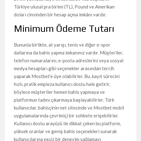
Türkiye ulusal pra birimi (TL), Pound ve Amerikan
doları cinsinden bir hesap açma imkânı vardır.
Minimum Ödeme Tutarı
Bununla birlikte, at yarışı, tenis ve diğer e-spor
dallarına da bahis yapma imkanınız vardır. Müşteriler,
telefon numaralarını, e-posta adreslerini veya sosyal
medya hesapları gibi seçenekler arasından tercih
yaparak Mostbet’e üye olabilirler. Bu, kayıt sürecini
hızlı, pratik empieza kullanıcı dostu hale getirir,
böylece müşteriler hemen bahis yapmaya ve
platformun tadını çıkarmaya başlayabilirler. Türk
kullanıcılar, bahisçinin net sitesinde ve Mostbet mobil
uygulamalarında çevrimiçi bir sohbete erişebilirler.
Kullanıcı dostu arayüzü ile dikkat çeken bu platform,
yüksek oranlar ve geniş bahis seçenekleri sunarak
kullanıcılarına eşsiz bir deneyim sağlamayı