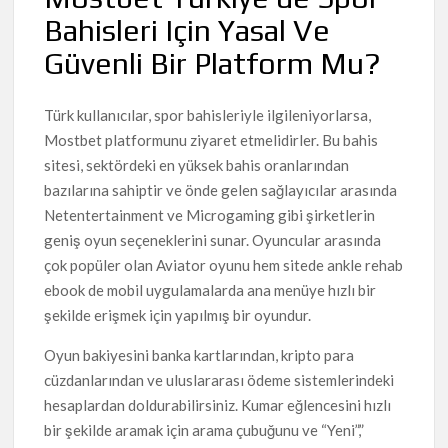
Bahisleri Için Yasal Ve
Güvenli Bir Platform Mu?
Türk kullanıcılar, spor bahisleriyle ilgileniyorlarsa,
Mostbet platformunu ziyaret etmelidirler. Bu bahis
sitesi, sektördeki en yüksek bahis oranlarından
bazılarına sahiptir ve önde gelen sağlayıcılar arasında
Netentertainment ve Microgaming gibi şirketlerin
geniş oyun seçeneklerini sunar. Oyuncular arasında
çok popüler olan Aviator oyunu hem sitede ankle rehab
ebook de mobil uygulamalarda ana menüye hızlı bir
şekilde erişmek için yapılmış bir oyundur.
Oyun bakiyesini banka kartlarından, kripto para
cüzdanlarından ve uluslararası ödeme sistemlerindeki
hesaplardan doldurabilirsiniz. Kumar eğlencesini hızlı
bir şekilde aramak için arama çubuğunu ve “Yeni”,”