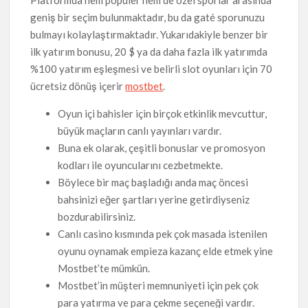
geniş bir seçim bulunmaktadır, bu da gaté sporunuzu
bulmayı kolaylaştırmaktadır. Yukarıdakiyle benzer bir
ilk yatırım bonusu, 20 $ ya da daha fazla ilk yatırımda
%100 yatırım eşleşmesi ve belirli slot oyunları için 70
ücretsiz dönüş içerir
mostbet
.
Oyun içi bahisler için birçok etkinlik mevcuttur,
büyük maçların canlı yayınları vardır.
Buna ek olarak, çeşitli bonuslar ve promosyon
kodları ile oyuncularını cezbetmekte.
Böylece bir maç başladığı anda maç öncesi
bahsinizi eğer şartları yerine getirdiyseniz
bozdurabilirsiniz.
Canlı casino kısmında pek çok masada istenilen
oyunu oynamak empieza kazanç elde etmek yine
Mostbet’te mümkün.
Mostbet’in müşteri memnuniyeti için pek çok
para yatırma ve para çekme seçeneği vardır.