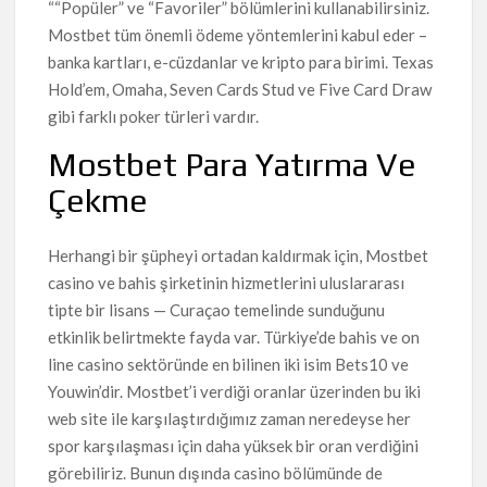
““Popüler” ve “Favoriler” bölümlerini kullanabilirsiniz.
Mostbet tüm önemli ödeme yöntemlerini kabul eder –
banka kartları, e-cüzdanlar ve kripto para birimi. Texas
Hold’em, Omaha, Seven Cards Stud ve Five Card Draw
gibi farklı poker türleri vardır.
Mostbet Para Yatırma Ve
Çekme
Herhangi bir şüpheyi ortadan kaldırmak için, Mostbet
casino ve bahis şirketinin hizmetlerini uluslararası
tipte bir lisans — Curaçao temelinde sunduğunu
etkinlik belirtmekte fayda var. Türkiye’de bahis ve on
line casino sektöründe en bilinen iki isim Bets10 ve
Youwin’dir. Mostbet’i verdiği oranlar üzerinden bu iki
web site ile karşılaştırdığımız zaman neredeyse her
spor karşılaşması için daha yüksek bir oran verdiğini
görebiliriz. Bunun dışında casino bölümünde de