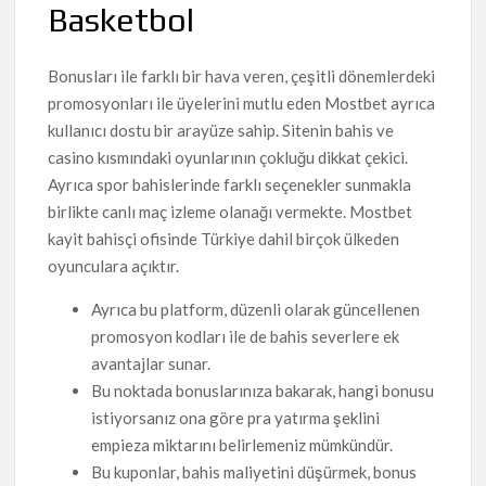
Basketbol
Bonusları ile farklı bir hava veren, çeşitli dönemlerdeki
promosyonları ile üyelerini mutlu eden Mostbet ayrıca
kullanıcı dostu bir arayüze sahip. Sitenin bahis ve
casino kısmındaki oyunlarının çokluğu dikkat çekici.
Ayrıca spor bahislerinde farklı seçenekler sunmakla
birlikte canlı maç izleme olanağı vermekte. Mostbet
kayit bahisçi ofisinde Türkiye dahil birçok ülkeden
oyunculara açıktır.
Ayrıca bu platform, düzenli olarak güncellenen
promosyon kodları ile de bahis severlere ek
avantajlar sunar.
Bu noktada bonuslarınıza bakarak, hangi bonusu
istiyorsanız ona göre pra yatırma şeklini
empieza miktarını belirlemeniz mümkündür.
Bu kuponlar, bahis maliyetini düşürmek, bonus