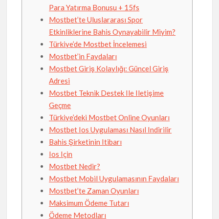
Para Yatırma Bonusu + 15fs
Mostbet’te Uluslararası Spor
Etkinliklerine Bahis Oynayabilir Miyim?
Türkiye’de Mostbet İncelemesi
Mostbet’in Faydaları
Mostbet Giriş Kolaylığı: Güncel Giriş
Adresi
Mostbet Teknik Destek Ile Iletişime
Geçme
Türkiye’deki Mostbet Online Oyunları
Mostbet Ios Uygulaması Nasıl Indirilir
Bahis Şirketinin Itibarı
Ios Için
Mostbet Nedir?
Mostbet Mobil Uygulamasının Faydaları
Mostbet’te Zaman Oyunları
Maksimum Ödeme Tutarı
Ödeme Metodları