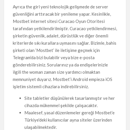
Ayrıca the girl yeni teknolojik gelişmede de server
güvenliğini arttıracak bir yenileme yapar. Kesinlikle,
Mostbet internet sitesi Curacao Oyun Otoritesi
tarafından yetkilendirilmiştir. Curacao yetkilendirmesi,
şirketin güvenlik, adalet, dürüstlük ve diğer önemli
kriterlerde sıkı kurallara uymasını sağlar. Bizimle, bahis
şirketi olan ‘Mostbet’ ile iletişime geçmek için
Telegram’da bizi bulabilir veya bize e-posta
gönderebilirsiniz. Sorularınız ya da endişelerinizle
ilgili the woman zaman size yardımcı olmaktan
memnuniyet duyarız. Mostbet’i Android empieza iOS
işletim sistemli cihazlara indirebilirsiniz.
Site tabletler düşünülerek tasarlanmıştır ve her
cihazda mükemmel şekilde çalışacaktır.
Maalesef, yasal düzenlemeler gereği Mostbet’e
Türkiye’deki kullanıcılar ayna siteler üzerinden
ulaşabilmektedir.